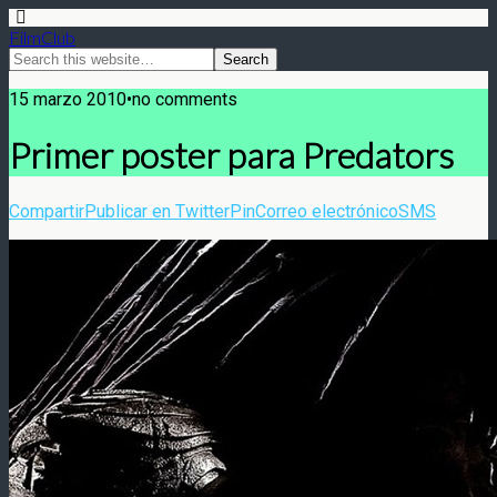
FilmClub
15 marzo 2010•no comments
Primer poster para Predators
Compartir
Publicar en Twitter
Pin
Correo electrónico
SMS