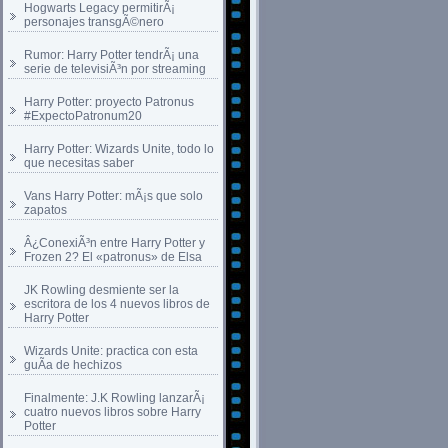
Hogwarts Legacy permitirÃ¡
personajes transgÃ©nero
Rumor: Harry Potter tendrÃ¡ una
serie de televisiÃ³n por streaming
Harry Potter: proyecto Patronus
#ExpectoPatronum20
Harry Potter: Wizards Unite, todo lo
que necesitas saber
Vans Harry Potter: mÃ¡s que solo
zapatos
Â¿ConexiÃ³n entre Harry Potter y
Frozen 2? El «patronus» de Elsa
JK Rowling desmiente ser la
escritora de los 4 nuevos libros de
Harry Potter
Wizards Unite: practica con esta
guÃ­a de hechizos
Finalmente: J.K Rowling lanzarÃ¡
cuatro nuevos libros sobre Harry
Potter