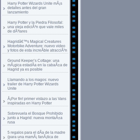
Harry Potter Wizards Unite mÃ¡s
detalles antes del gran
lanzamiento
Harry Potter y la Piedra Filosofal:
una vieja ediciÃ³n que vale miles
de dÃ³lares
Hagridâ€™s Magical Creatures
Motorbike Adventure: nuevo video
y fotos de esta increÃ­ble atracciÃ³n
Ground Keeper’s Cottage: una
mÃ¡gica estadÃ­a en la cabaÃ±a de
Hagrid ya es posible
Llamando a los magos: nuevo
trailer de Harry Potter Wizards
Unite
Â¡Por fin! primer vistazo a las Vans
inspiradas en Harry Potter
Sobrevuela el Bosque Prohibido
junto a Hagrid: nueva montaÃ±a
rusa
5 regalos para el dÃ­a de la madre
(para una mamÃ¡ fanÃ¡tica de