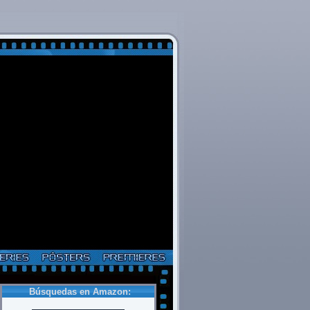
Búsquedas en Amazon: