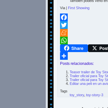
También podeis verlo en 
Via |
First Showing
Facebook
Twitter
Meneame
Share
Pos
WhatsApp
Posts relacionados:
Compartir
Teaser trailer de Toy Sto
Trailer oficial para Toy S
Trailer oficial para Toy S
Editar una peli en un avi
Tags
toy_story
,
toy-story-3