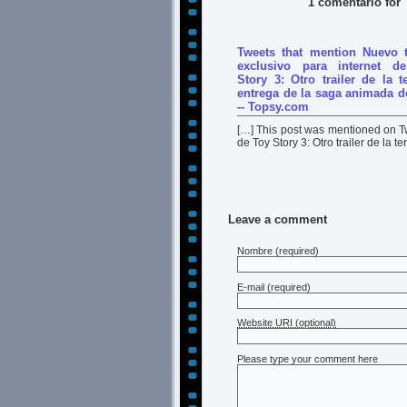
1 comentario for '
Tweets that mention Nuevo tr
exclusivo para internet d
Story 3: Otro trailer de la t
entrega de la saga animada de
-- Topsy.com
[…] This post was mentioned on Twi
de Toy Story 3: Otro trailer de la
Leave a comment
Nombre
(required)
E-mail
(required)
Website URI (optional)
Please type your comment here