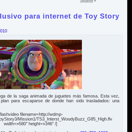
»
Siguiente
lusivo para internet de Toy Story
2010
ntrega de la saga animada de juguetes más famosa. Esta vez,
 plan para escaparse de donde han sido trasladados: una
[flashvideo filename=http://wdmp-
ToyStory3/Mission1/TS3_Interst_WoodyBuzz_G85_High.flv
width=»580″ height=»346″ /]