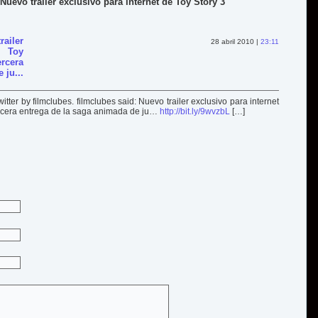
Nuevo trailer exclusivo para internet de Toy Story 3'
ailer
28 abril 2010 |
23:11
e Toy
ercera
 ju...
tter by filmclubes. filmclubes said: Nuevo trailer exclusivo para internet
 tercera entrega de la saga animada de ju…
http://bit.ly/9wvzbL
[…]