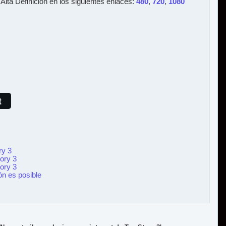
Alta Definición en los siguientes enlaces:
480
,
720
,
1080
t
ry 3
tory 3
tory 3
ón es posible