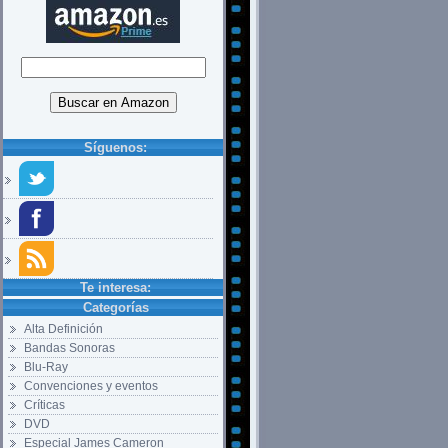
Síguenos:
Te interesa:
Categorías
Alta Definición
Bandas Sonoras
Blu-Ray
Convenciones y eventos
Críticas
DVD
Especial James Cameron