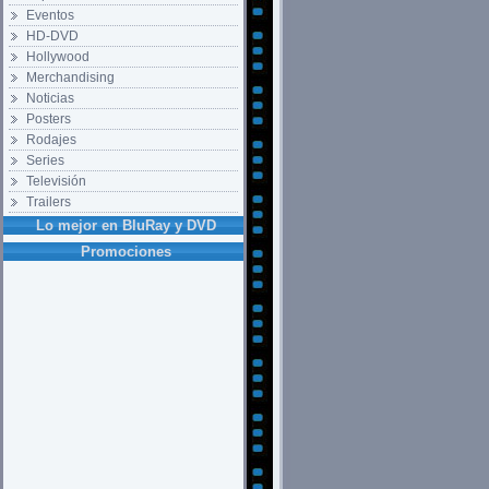
Eventos
HD-DVD
Hollywood
Merchandising
Noticias
Posters
Rodajes
Series
Televisión
Trailers
Lo mejor en BluRay y DVD
Promociones