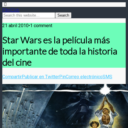
FilmClub
21 abril 2010•1 comment
Star Wars es la película más
importante de toda la historia
del cine
Compartir
Publicar en Twitter
Pin
Correo electrónico
SMS