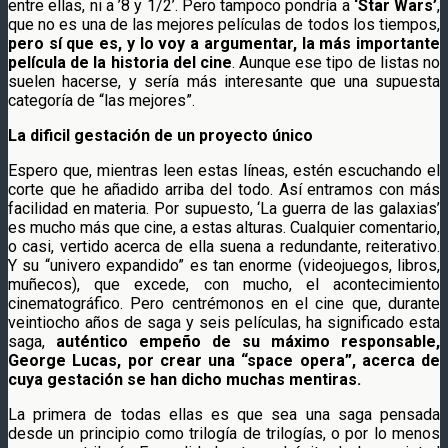
entre ellas, ni a ’8 y 1/2’. Pero tampoco pondría a
‘Star Wars’
,
que no es una de las mejores películas de todos los tiempos,
pero sí que es, y lo voy a argumentar, la más importante
película de la historia del cine
. Aunque ese tipo de listas no
suelen hacerse, y sería más interesante que una supuesta
categoría de “las mejores”.
La dificil gestación de un proyecto único
Espero que, mientras leen estas líneas, estén escuchando el
corte que he añadido arriba del todo. Así entramos con más
facilidad en materia. Por supuesto, ‘La guerra de las galaxias’
es mucho más que cine, a estas alturas. Cualquier comentario,
o casi, vertido acerca de ella suena a redundante, reiterativo.
Y su “univero expandido” es tan enorme (videojuegos, libros,
muñecos), que excede, con mucho, el acontecimiento
cinematográfico. Pero centrémonos en el cine que, durante
veintiocho años de saga y seis películas, ha significado esta
saga,
auténtico empeño de su máximo responsable,
George Lucas, por crear una “space opera”, acerca de
cuya gestación se han dicho muchas mentiras.
La primera de todas ellas es que sea una saga pensada
desde un principio como trilogía de trilogías, o por lo menos