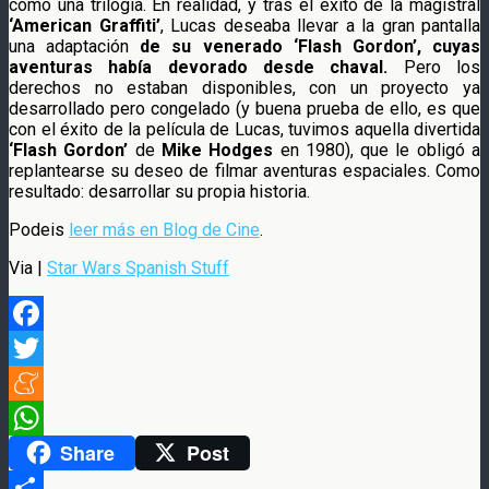
como una trilogía. En realidad, y tras el éxito de la magistral
‘American Graffiti’
, Lucas deseaba llevar a la gran pantalla
una adaptación
de su venerado ‘Flash Gordon’, cuyas
aventuras había devorado desde chaval.
Pero los
derechos no estaban disponibles, con un proyecto ya
desarrollado pero congelado (y buena prueba de ello, es que
con el éxito de la película de Lucas, tuvimos aquella divertida
‘Flash Gordon’
de
Mike Hodges
en 1980), que le obligó a
replantearse su deseo de filmar aventuras espaciales. Como
resultado: desarrollar su propia historia.
Podeis
leer más en Blog de Cine
.
Via |
Star Wars Spanish Stuff
Facebook
Twitter
Meneame
Share
Post
WhatsApp