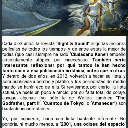
Cada diez años, la revista
‘Sight & Sound’
elige las mejores
películas de todos los tiempos, y de entre estas la mejor de
todas (que casi siempre ha sido
‘Ciudadano Kane’
) empeño
absolutamente utópico por innecesario.
También sería
interesante reflexionar por qué tantos le han hecho
tanto caso a esa publicación británica, antes que a otras
.
Y dentro de dos años, en 2012, volverán a hacer su lista, y
será publicada a bombo y platillo, y los periodistas de medio
mundo se harán eco de ella. Si revisamos, por cierto, la lista
actual, ya huele un poco a rancio, por su falta total de coraje,
aunque algunas (no sólo la de Welles, también
‘The
Godfather, part II’
,
‘Cuentos de Tokyo’
, o
‘Amanecer’
) son
bastante incontestables.
Yo, por supuesto, haría una lista bastante diferente. No
pondría, ni mucho menos, a
‘2001, una odisea del espacio’