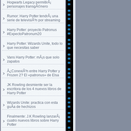
Hogwarts Legacy permitirÃ¡
personajes transgÃ©nero
Rumor: Harry Potter tendrÃ¡ una
serie de televisiÃ³n por streaming
Harry Potter: proyecto Patronus
#ExpectoPatronum20
Harry Potter: Wizards Unite, todo lo
que necesitas saber
Vans Harry Potter: mÃ¡s que solo
zapatos
Â¿ConexiÃ³n entre Harry Potter y
Frozen 2? El «patronus» de Elsa
JK Rowling desmiente ser la
escritora de los 4 nuevos libros de
Harry Potter
Wizards Unite: practica con esta
guÃ­a de hechizos
Finalmente: J.K Rowling lanzarÃ¡
cuatro nuevos libros sobre Harry
Potter