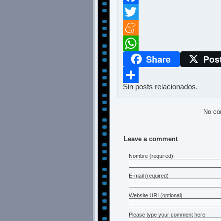
Facebook
Twitter
Meneame
Share
Pos
WhatsApp
Sin posts relacionados.
Compartir
No co
Leave a comment
Nombre
(required)
E-mail
(required)
Website URI (optional)
Please type your comment here