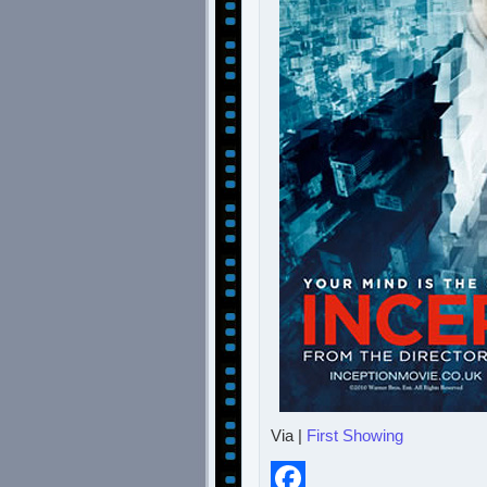
Via |
First Showing