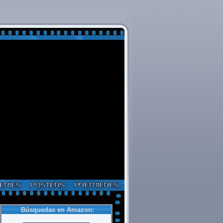
Búsquedas en Amazon: