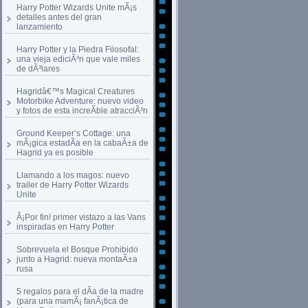
Harry Potter Wizards Unite mÃ¡s
detalles antes del gran
lanzamiento
Harry Potter y la Piedra Filosofal:
una vieja ediciÃ³n que vale miles
de dÃ³lares
Hagridâ€™s Magical Creatures
Motorbike Adventure: nuevo video
y fotos de esta increÃ­ble atracciÃ³n
Ground Keeper’s Cottage: una
mÃ¡gica estadÃ­a en la cabaÃ±a de
Hagrid ya es posible
Llamando a los magos: nuevo
trailer de Harry Potter Wizards
Unite
Â¡Por fin! primer vistazo a las Vans
inspiradas en Harry Potter
Sobrevuela el Bosque Prohibido
junto a Hagrid: nueva montaÃ±a
rusa
5 regalos para el dÃ­a de la madre
(para una mamÃ¡ fanÃ¡tica de