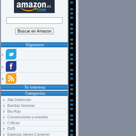
Síguenos:
Te interesa:
Categorías
Alta Definición
Bandas Sonoras
Blu-Ray
Convenciones y eventos
Críticas
DVD
Especial James Cameron