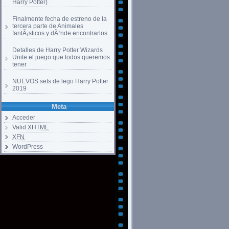
Harry Potter)
Finalmente fecha de estreno de la
tercera parte de Animales
fantÃ¡sticos y dÃ³nde encontrarlos
Detalles de Harry Potter Wizards
Unite el juego que todos queremos
tener
NUEVOS sets de lego Harry Potter
2019
Meta
Acceder
Valid
XHTML
XFN
WordPress