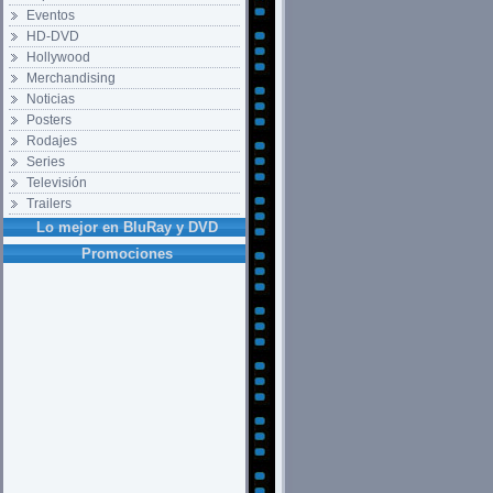
Eventos
HD-DVD
Hollywood
Merchandising
Noticias
Posters
Rodajes
Series
Televisión
Trailers
Lo mejor en BluRay y DVD
Promociones