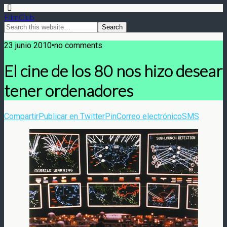
FilmClub
23 junio 2010•no comments
El cine de los 80 nos hizo desear
tener ordenadores
Compartir
Publicar en Twitter
Pin
Correo electrónico
SMS