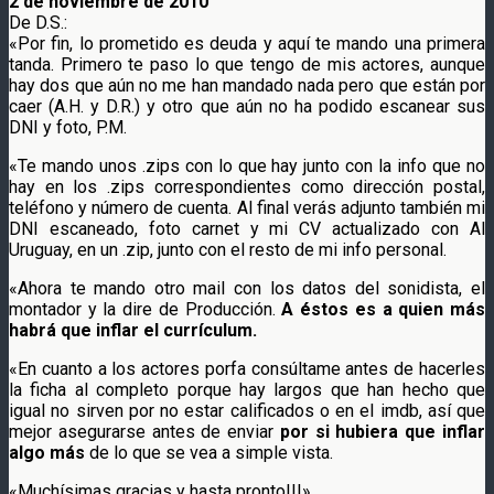
2 de noviembre de 2010
De D.S.:
«Por fin, lo prometido es deuda y aquí te mando una primera
tanda. Primero te paso lo que tengo de mis actores, aunque
hay dos que aún no me han mandado nada pero que están por
caer (A.H. y D.R.) y otro que aún no ha podido escanear sus
DNI y foto, P.M.
«Te mando unos .zips con lo que hay junto con la info que no
hay en los .zips correspondientes como dirección postal,
teléfono y número de cuenta. Al final verás adjunto también mi
DNI escaneado, foto carnet y mi CV actualizado con Al
Uruguay, en un .zip, junto con el resto de mi info personal.
«Ahora te mando otro mail con los datos del sonidista, el
montador y la dire de Producción.
A éstos es a quien más
habrá que inflar el currículum.
«En cuanto a los actores porfa consúltame antes de hacerles
la ficha al completo porque hay largos que han hecho que
igual no sirven por no estar calificados o en el imdb, así que
mejor asegurarse antes de enviar
por si hubiera que inflar
algo más
de lo que se vea a simple vista.
«Muchísimas gracias y hasta pronto!!!».