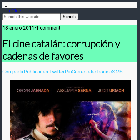
FilmClub
18 enero 2011•1 comment
El cine catalán: corrupción y
cadenas de favores
Compartir
Publicar en Twitter
Pin
Correo electrónico
SMS