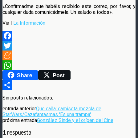
«Confirmadme que habéis recibido este correo, por favor, y
cualquier duda comunicádmela. Un saludo a todos».
Via |
La Información
Facebook
Twitter
Meneame
Share
Post
WhatsApp
Compartir
Sin posts relacionados.
entrada anterior
Que caña: camiseta mezcla de
StarWars/Cazafantasmas 'Es una trampa'
próxima entrada
González Sinde y el orígen del Cine
1 respuesta