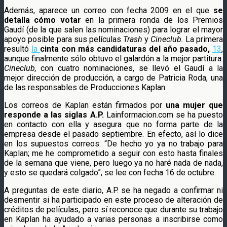
Además, aparece un correo con fecha 2009 en el que
se
detalla cómo votar
en la primera ronda de los Premios
Gaudí (de la que salen las nominaciones) para lograr el mayor
apoyo posible para sus películas
Trash
y
Cineclub.
La primera
resultó
la
cinta con más candidaturas del año pasado,
13
,
aunque finalmente sólo obtuvo el galardón a la mejor partitura.
Cineclub,
con cuatro nominaciones, se llevó el Gaudí a la
mejor dirección de producción, a cargo de Patricia Roda, una
de las responsables de Producciones Kaplan.
Los correos de Kaplan están firmados por
una mujer que
responde a las siglas A.P.
Lainformacion.com se ha puesto
en contacto con ella y asegura que no forma parte de la
empresa desde el pasado septiembre. En efecto, así lo dice
en los supuestos correos: “De hecho yo ya no trabajo para
Kaplan; me he comprometido a seguir con esto hasta finales
de la semana que viene, pero luego ya no haré nada de nada,
y esto se quedará colgado”, se lee con fecha 16 de octubre.
A preguntas de este diario, A.P. se ha negado a confirmar ni
desmentir si ha participado en este proceso de alteración de
créditos de películas, pero sí reconoce que durante su trabajo
en Kaplan ha ayudado a varias personas a inscribirse como