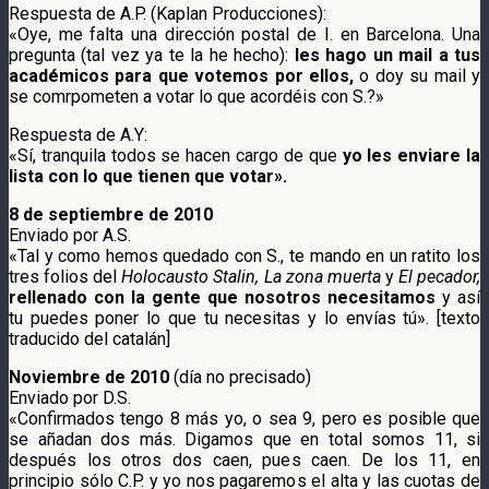
Respuesta de A.P. (Kaplan Producciones):
«Oye, me falta una dirección postal de I. en Barcelona. Una
pregunta (tal vez ya te la he hecho):
les hago un mail a tus
académicos para que votemos por ellos,
o doy su mail y
se comrpometen a votar lo que acordéis con S.?»
Respuesta de A.Y:
«Sí, tranquila todos se hacen cargo de que
yo les enviare la
lista con lo que tienen que votar».
8 de septiembre de 2010
Enviado por A.S.
«Tal y como hemos quedado con S., te mando en un ratito los
tres folios del
Holocausto Stalin, La zona muerta
y
El pecador,
rellenado con la gente que nosotros necesitamos
y así
tu puedes poner lo que tu necesitas y lo envías tú». [texto
traducido del catalán]
Noviembre de 2010
(día no precisado)
Enviado por D.S.
«Confirmados tengo 8 más yo, o sea 9, pero es posible que
se añadan dos más. Digamos que en total somos 11, si
después los otros dos caen, pues caen. De los 11, en
principio sólo C.P. y yo nos pagaremos el alta y las cuotas de