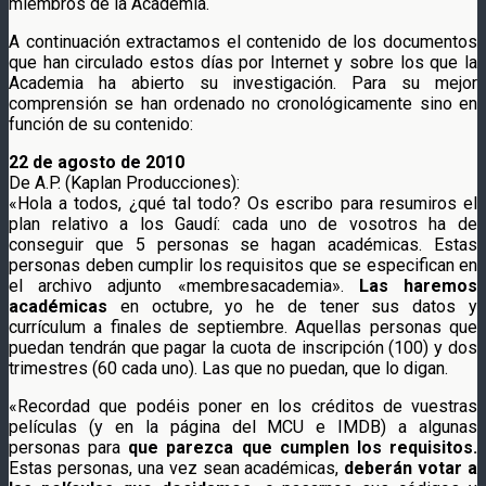
miembros de la Academia.
A continuación extractamos el contenido de los documentos
que han circulado estos días por Internet y sobre los que la
Academia ha abierto su investigación. Para su mejor
comprensión se han ordenado no cronológicamente sino en
función de su contenido:
22 de agosto de 2010
De A.P. (Kaplan Producciones):
«Hola a todos, ¿qué tal todo? Os escribo para resumiros el
plan relativo a los Gaudí: cada uno de vosotros ha de
conseguir que 5 personas se hagan académicas. Estas
personas deben cumplir los requisitos que se especifican en
el archivo adjunto «membresacademia».
Las haremos
académicas
en octubre, yo he de tener sus datos y
currículum a finales de septiembre. Aquellas personas que
puedan tendrán que pagar la cuota de inscripción (100) y dos
trimestres (60 cada uno). Las que no puedan, que lo digan.
«Recordad que podéis poner en los créditos de vuestras
películas (y en la página del MCU e IMDB) a algunas
personas para
que parezca que cumplen los requisitos.
Estas personas, una vez sean académicas,
deberán votar a