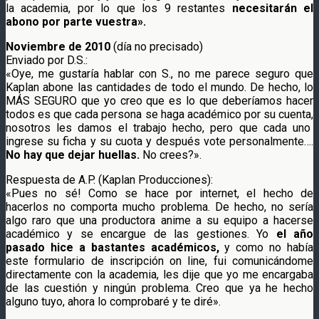
la academia, por lo que los 9 restantes
necesitarán el
abono por parte vuestra».
Noviembre de 2010
(día no precisado)
Enviado por D.S.:
«Oye, me gustaría hablar con S., no me parece seguro que
Kaplan abone las cantidades de todo el mundo. De hecho, lo
MÁS SEGURO que yo creo que es lo que deberíamos hacer
todos es que cada persona se haga académico por su cuenta,
nosotros les damos el trabajo hecho, pero que cada uno
ingrese su ficha y su cuota y después vote personalmente….
No hay que dejar huellas.
No crees?».
Respuesta de A.P. (Kaplan Producciones):
«Pues no sé! Como se hace por internet, el hecho de
hacerlos no comporta mucho problema. De hecho, no sería
algo raro que una productora anime a su equipo a hacerse
académico y se encargue de las gestiones. Yo
el año
pasado hice a bastantes académicos,
y como no había
este formulario de inscripción on line, fui comunicándome
directamente con la academia, les dije que yo me encargaba
de las cuestión y ningún problema. Creo que ya he hecho
alguno tuyo, ahora lo comprobaré y te diré».