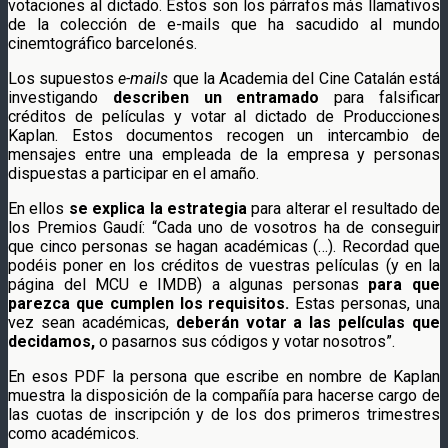
votaciones al dictado. Éstos son los párrafos más llamativos
de la colección de e-mails que ha sacudido al mundo
cinemtográfico barcelonés.
Los supuestos
e-mails
que la Academia del Cine Catalán está
investigando
describen un entramado
para falsificar
créditos de películas y votar al dictado de Producciones
Kaplan. Estos documentos recogen un intercambio de
mensajes entre una empleada de la empresa y personas
dispuestas a participar en el amaño.
En ellos
se explica la estrategia
para alterar el resultado de
los Premios Gaudí: “Cada uno de vosotros ha de conseguir
que cinco personas se hagan académicas (…). Recordad que
podéis poner en los créditos de vuestras películas (y en la
página del MCU e IMDB) a algunas personas
para que
parezca que cumplen los requisitos.
Estas personas, una
vez sean académicas,
deberán votar a las películas que
decidamos,
o pasarnos sus códigos y votar nosotros”.
En esos PDF la persona que escribe en nombre de Kaplan
muestra la disposición de la compañía para hacerse cargo de
las cuotas de inscripción y de los dos primeros trimestres
como académicos.