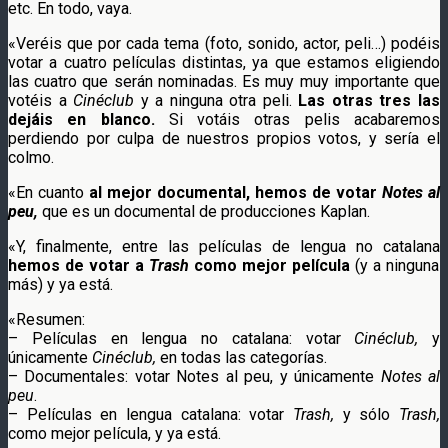
etc. En todo, vaya.
«Veréis que por cada tema (foto, sonido, actor, peli…) podéis
votar a cuatro películas distintas, ya que estamos eligiendo
las cuatro que serán nominadas. Es muy muy importante que
votéis a
Cinéclub
y a ninguna otra peli.
Las otras tres las
dejáis en blanco.
Si votáis otras pelis acabaremos
perdiendo por culpa de nuestros propios votos, y sería el
colmo.
«En cuanto
al mejor documental, hemos de votar
Notes al
peu,
que es un documental de producciones Kaplan.
«Y, finalmente, entre las películas de lengua no catalana
hemos de votar a
Trash
como mejor película
(y a ninguna
más) y ya está.
«Resumen:
– Películas en lengua no catalana: votar
Cinéclub,
y
únicamente
Cinéclub,
en todas las categorías.
– Documentales: votar Notes al peu, y únicamente
Notes al
peu
.
– Películas en lengua catalana: votar
Trash,
y sólo
Trash,
como mejor película, y ya está.