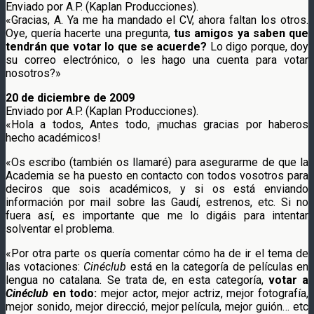
Enviado por A.P. (Kaplan Producciones).
«Gracias, A. Ya me ha mandado el CV, ahora faltan los otros.
Oye, quería hacerte una pregunta,
tus amigos ya saben que
tendrán que votar lo que se acuerde?
Lo digo porque, doy
su correo electrónico, o les hago una cuenta para votar
nosotros?»
20 de diciembre de 2009
Enviado por A.P. (Kaplan Producciones).
«Hola a todos, Antes todo, ¡muchas gracias por haberos
hecho académicos!
«Os escribo (también os llamaré) para asegurarme de que la
Academia se ha puesto en contacto con todos vosotros para
deciros que sois académicos, y si os está enviando
información por mail sobre las Gaudí, estrenos, etc. Si no
fuera así, es importante que me lo digáis para intentar
solventar el problema.
«Por otra parte os quería comentar cómo ha de ir el tema de
las votaciones:
Cinéclub
está en la categoría de películas en
lengua no catalana. Se trata de, en esta categoría,
votar a
Cinéclub
en todo:
mejor actor, mejor actriz, mejor fotografía,
mejor sonido, mejor direcció, mejor película, mejor guión… etc