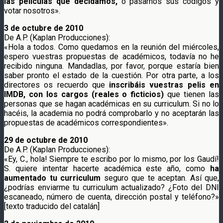
las películas que decidamos,
o pasarnos sus códigos y
votar nosotros».
3 de octubre de 2010
De A.P. (Kaplan Producciones):
«Hola a todos. Como quedamos en la reunión del miércoles,
espero vuestras propuestas de académicos, todavía no he
recibido ninguna. Mandadlas, por favor, porque estaría bien
saber pronto el estado de la cuestión. Por otra parte, a los
directores os recuerdo que
inscribáis vuestras pelis en
IMDB, con los cargos (reales o ficticios)
que tienen las
personas que se hagan académicas en su curriculum. Si no lo
hacéis, la academia no podrá comprobarlo y no aceptarán las
propuestas de académicos correspondientes».
29 de octubre de 2010
De A.P. (Kaplan Producciones):
«Ey, C., hola! Siempre te escribo por lo mismo, por los Gaudí!
S. quiere intentar hacerte académica este año, como
ha
aumentado tu curriculum
seguro que te aceptan. Así que,
¿podrías enviarme tu curriculum actualizado? ¿Foto del DNI
escaneado, número de cuenta, dirección postal y teléfono?»
[texto traducido del catalán]