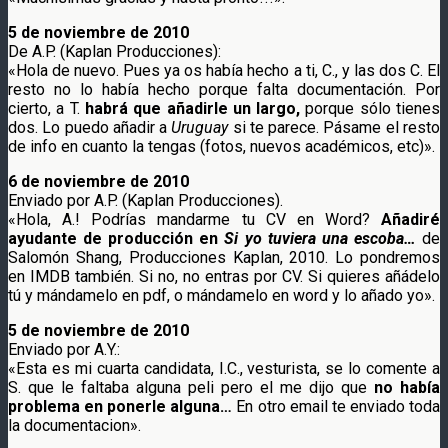
5 de noviembre de 2010
De A.P. (Kaplan Producciones):
«Hola de nuevo. Pues ya os había hecho a ti, C., y las dos C. El
resto no lo había hecho porque falta documentación. Por
cierto, a T.
habrá que añadirle un largo,
porque sólo tienes
dos. Lo puedo añadir a
Uruguay
si te parece. Pásame el resto
de info en cuanto la tengas (fotos, nuevos académicos, etc)».
6 de noviembre de 2010
Enviado por A.P. (Kaplan Producciones).
«Hola, A.! Podrías mandarme tu CV en Word?
Añadiré
ayudante de producción en
Si yo tuviera una escoba…
de
Salomón Shang, Producciones Kaplan, 2010. Lo pondremos
en IMDB también. Si no, no entras por CV. Si quieres añádelo
tú y mándamelo en pdf, o mándamelo en word y lo añado yo».
5 de noviembre de 2010
Enviado por A.Y.:
«Esta es mi cuarta candidata, I.C., vesturista, se lo comente a
S. que le faltaba alguna peli pero el me dijo que
no había
problema en ponerle alguna…
En otro email te enviado toda
la documentacion».