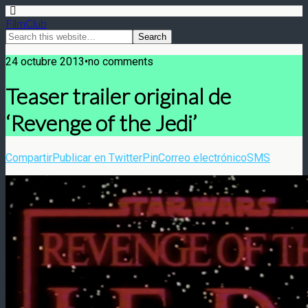
FilmClub
24 octubre 2013•no comments
Teaser trailer original de
‘Revenge of the Jedi’
Compartir
Publicar en Twitter
Pin
Correo electrónico
SMS