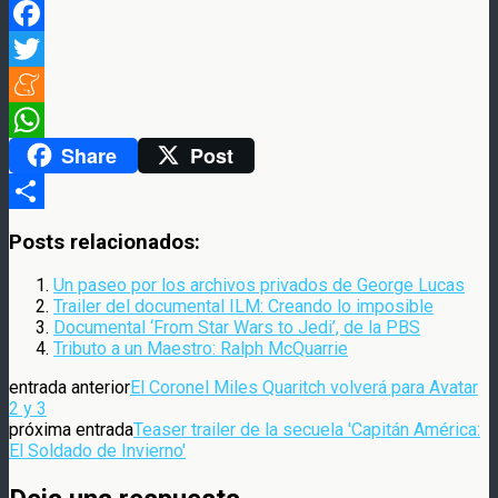
Facebook
Twitter
Meneame
Share
Post
WhatsApp
Compartir
Posts relacionados:
Un paseo por los archivos privados de George Lucas
Trailer del documental ILM: Creando lo imposible
Documental ‘From Star Wars to Jedi’, de la PBS
Tributo a un Maestro: Ralph McQuarrie
entrada anterior
El Coronel Miles Quaritch volverá para Avatar
2 y 3
próxima entrada
Teaser trailer de la secuela 'Capitán América:
El Soldado de Invierno'