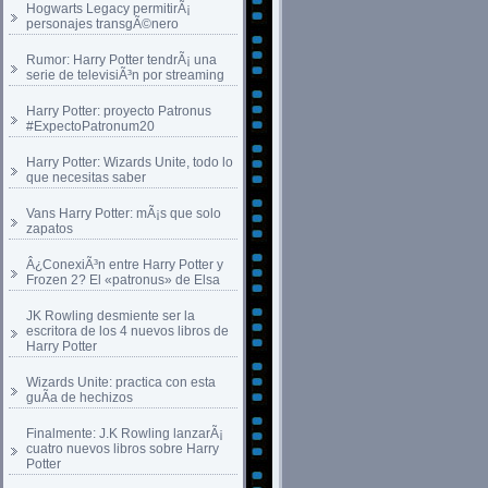
Hogwarts Legacy permitirÃ¡
personajes transgÃ©nero
Rumor: Harry Potter tendrÃ¡ una
serie de televisiÃ³n por streaming
Harry Potter: proyecto Patronus
#ExpectoPatronum20
Harry Potter: Wizards Unite, todo lo
que necesitas saber
Vans Harry Potter: mÃ¡s que solo
zapatos
Â¿ConexiÃ³n entre Harry Potter y
Frozen 2? El «patronus» de Elsa
JK Rowling desmiente ser la
escritora de los 4 nuevos libros de
Harry Potter
Wizards Unite: practica con esta
guÃ­a de hechizos
Finalmente: J.K Rowling lanzarÃ¡
cuatro nuevos libros sobre Harry
Potter