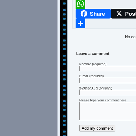
Meneame
Share
Pos
WhatsApp
Compartir
No co
Leave a comment
Nombre
(required)
E-mail
(required)
Website URI (optional)
Please type your comment here