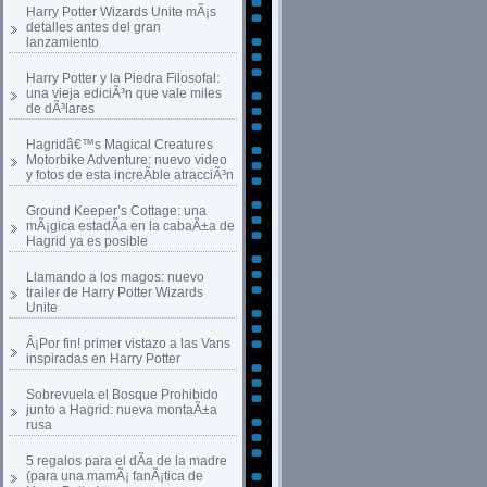
Harry Potter Wizards Unite mÃ¡s
detalles antes del gran
lanzamiento
Harry Potter y la Piedra Filosofal:
una vieja ediciÃ³n que vale miles
de dÃ³lares
Hagridâ€™s Magical Creatures
Motorbike Adventure: nuevo video
y fotos de esta increÃ­ble atracciÃ³n
Ground Keeper’s Cottage: una
mÃ¡gica estadÃ­a en la cabaÃ±a de
Hagrid ya es posible
Llamando a los magos: nuevo
trailer de Harry Potter Wizards
Unite
Â¡Por fin! primer vistazo a las Vans
inspiradas en Harry Potter
Sobrevuela el Bosque Prohibido
junto a Hagrid: nueva montaÃ±a
rusa
5 regalos para el dÃ­a de la madre
(para una mamÃ¡ fanÃ¡tica de