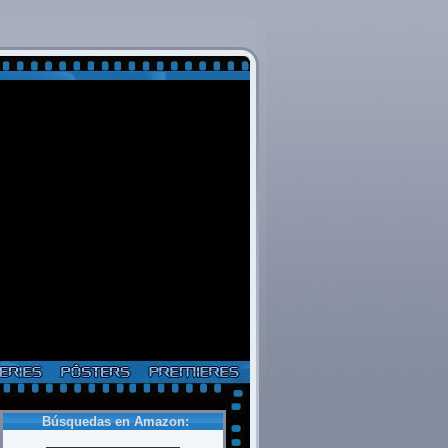
Búsquedas en Amazon: