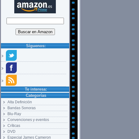
Síguenos:
Te interesa:
Categorías
Alta Definición
Bandas Sonoras
Blu-Ray
Convenciones y eventos
Críticas
DVD
Especial James Cameron