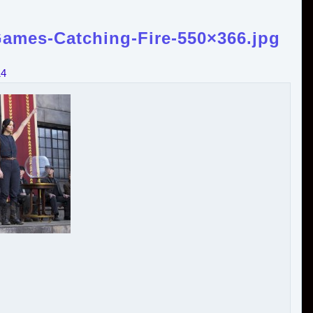
ames-Catching-Fire-550×366.jpg
14