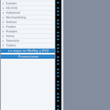
Eventos
HD-DVD
Hollywood
Merchandising
Noticias
Posters
Rodajes
Series
Televisión
Trailers
Lo mejor en BluRay y DVD
Promociones