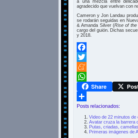
a una mezcla entre delicade
agradecido que vuelvan con n
Cameron y Jon Landau produci
se rodarán seguidas en Nuev
& Amanda Silver (
Rise of the
cargo del guión. Dichas secue
y 2018.
Facebook
Twitter
Meneame
Share
Pos
WhatsApp
Posts relacionados:
Compartir
Video de 22 minutos de
Avatar cruza la barrera 
Putas, criadas, camellas
Primeras imágenes de A