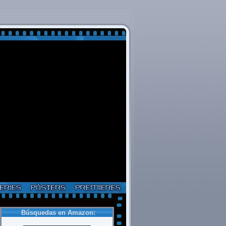
Búsquedas en Amazon: