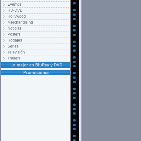
Eventos
HD-DVD
Hollywood
Merchandising
Noticias
Posters
Rodajes
Series
Televisión
Trailers
Lo mejor en BluRay y DVD
Promociones