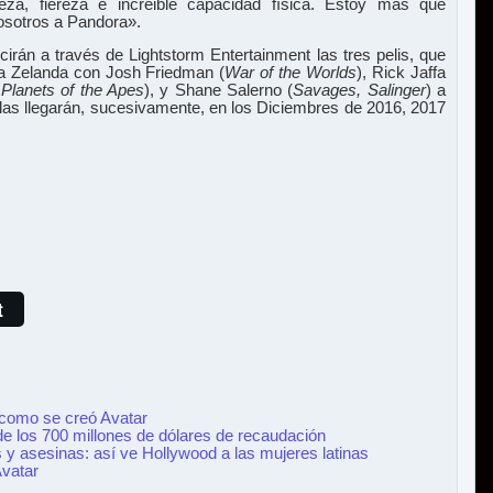
za, fiereza e increible capacidad física. Estoy más que
osotros a Pandora».
rán a través de Lightstorm Entertainment las tres pelis, que
a Zelanda con Josh Friedman (
War of the Worlds
), Rick Jaffa
 Planets of the Apes
), y Shane Salerno (
Savages, Salinger
) a
las llegarán, sucesivamente, en los Diciembres de 2016, 2017
t
 como se creó Avatar
de los 700 millones de dólares de recaudación
 y asesinas: así ve Hollywood a las mujeres latinas
vatar