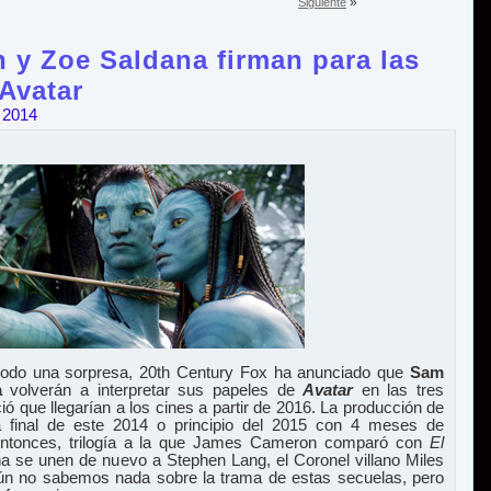
»
Siguiente
 y Zoe Saldana firman para las
 Avatar
 2014
 todo una sorpresa, 20th Century Fox ha anunciado que
Sam
a
volverán a interpretar sus papeles de
Avatar
en las tres
ó que llegarían a los cines a partir de 2016. La producción de
 final de este 2014 o principio del 2015 con 4 meses de
entonces, trilogía a la que James Cameron comparó con
El
na se unen de nuevo a Stephen Lang, el Coronel villano Miles
 Aún no sabemos nada sobre la trama de estas secuelas, pero