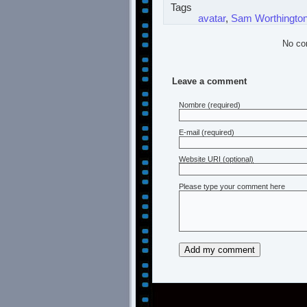
Tags
avatar
,
Sam Worthingto
No co
Leave a comment
Nombre
(required)
E-mail
(required)
Website URI (optional)
Please type your comment here