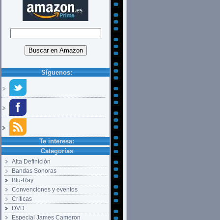
Síguenos:
Te interesa:
Categorías
Alta Definición
Bandas Sonoras
Blu-Ray
Convenciones y eventos
Críticas
DVD
Especial James Cameron