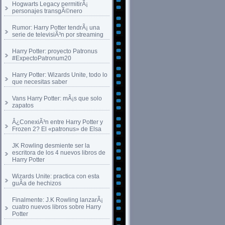
Hogwarts Legacy permitirÃ¡
personajes transgÃ©nero
Rumor: Harry Potter tendrÃ¡ una
serie de televisiÃ³n por streaming
Harry Potter: proyecto Patronus
#ExpectoPatronum20
Harry Potter: Wizards Unite, todo lo
que necesitas saber
Vans Harry Potter: mÃ¡s que solo
zapatos
Â¿ConexiÃ³n entre Harry Potter y
Frozen 2? El «patronus» de Elsa
JK Rowling desmiente ser la
escritora de los 4 nuevos libros de
Harry Potter
Wizards Unite: practica con esta
guÃ­a de hechizos
Finalmente: J.K Rowling lanzarÃ¡
cuatro nuevos libros sobre Harry
Potter