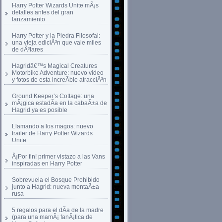
Harry Potter Wizards Unite mÃ¡s
detalles antes del gran
lanzamiento
Harry Potter y la Piedra Filosofal:
una vieja ediciÃ³n que vale miles
de dÃ³lares
Hagridâ€™s Magical Creatures
Motorbike Adventure: nuevo video
y fotos de esta increÃ­ble atracciÃ³n
Ground Keeper’s Cottage: una
mÃ¡gica estadÃ­a en la cabaÃ±a de
Hagrid ya es posible
Llamando a los magos: nuevo
trailer de Harry Potter Wizards
Unite
Â¡Por fin! primer vistazo a las Vans
inspiradas en Harry Potter
Sobrevuela el Bosque Prohibido
junto a Hagrid: nueva montaÃ±a
rusa
5 regalos para el dÃ­a de la madre
(para una mamÃ¡ fanÃ¡tica de