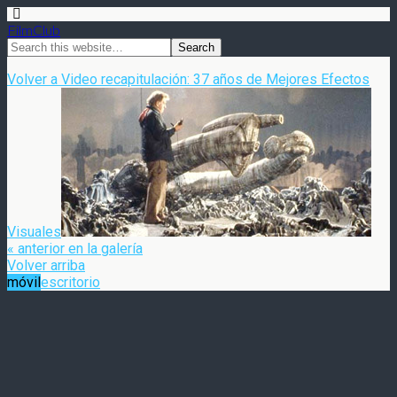
FilmClub
Volver a Video recapitulación: 37 años de Mejores Efectos
Visuales
« anterior en la galería
Volver arriba
móvil
escritorio