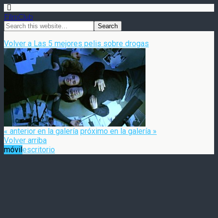
FilmClub
Volver a Las 5 mejores pelis sobre drogas
« anterior en la galería
próximo en la galería »
Volver arriba
móvil
escritorio