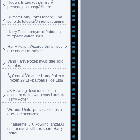
Hogwarts Legacy permitirÃ¡
personajes transgÃ©nero
Rumor: Harry Potter tendrÃ¡ una
serie de televisiÃ³n por streaming
Harry Potter: proyecto Patronus
#ExpectoPatronum20
Harry Potter: Wizards Unite, todo lo
que necesitas saber
Vans Harry Potter: mÃ¡s que solo
zapatos
Â¿ConexiÃ³n entre Harry Potter y
Frozen 2? El «patronus» de Elsa
JK Rowling desmiente ser la
escritora de los 4 nuevos libros de
Harry Potter
Wizards Unite: practica con esta
guÃ­a de hechizos
Finalmente: J.K Rowling lanzarÃ¡
cuatro nuevos libros sobre Harry
Potter