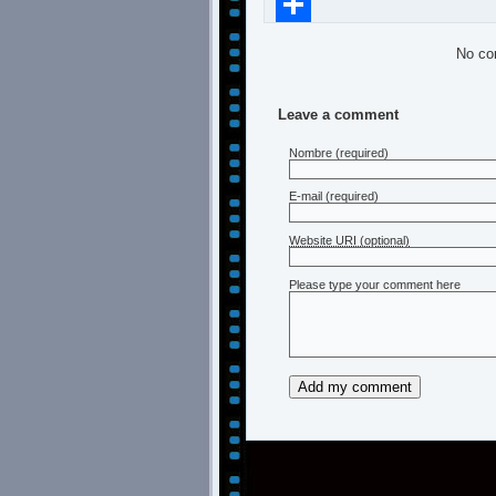
Compartir
No co
Leave a comment
Nombre
(required)
E-mail
(required)
Website URI (optional)
Please type your comment here