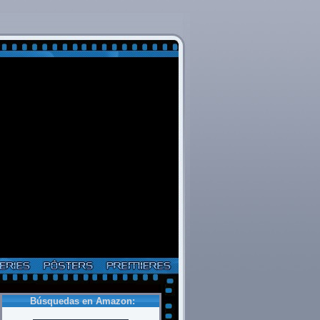
Búsquedas en Amazon: