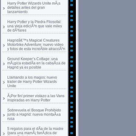
Harry Potter Wizards Unite mÃ¡s
detalles antes del gran
lanzamiento
Harry Potter y la Piedra Filosofal:
una vieja ediciÃ³n que vale miles
de dÃ³lares
Hagridâ€™s Magical Creatures
Motorbike Adventure: nuevo video
y fotos de esta increÃ­ble atracciÃ³n
Ground Keeper’s Cottage: una
mÃ¡gica estadÃ­a en la cabaÃ±a de
Hagrid ya es posible
Llamando a los magos: nuevo
trailer de Harry Potter Wizards
Unite
Â¡Por fin! primer vistazo a las Vans
inspiradas en Harry Potter
Sobrevuela el Bosque Prohibido
junto a Hagrid: nueva montaÃ±a
rusa
5 regalos para el dÃ­a de la madre
(para una mamÃ¡ fanÃ¡tica de