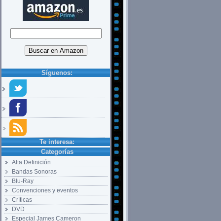
Síguenos:
Te interesa:
Categorías
Alta Definición
Bandas Sonoras
Blu-Ray
Convenciones y eventos
Críticas
DVD
Especial James Cameron