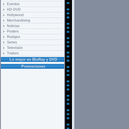
Eventos
HD-DVD
Hollywood
Merchandising
Noticias
Posters
Rodajes
Series
Televisión
Trailers
Lo mejor en BluRay y DVD
Promociones