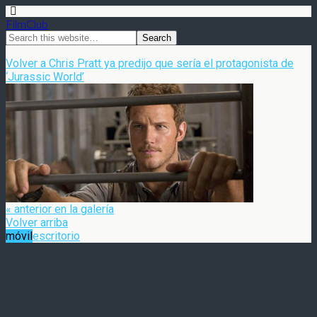
FilmClub
Volver a Chris Pratt ya predijo que sería el protagonista de
‘Jurassic World’
« anterior en la galería
Volver arriba
móvil
escritorio