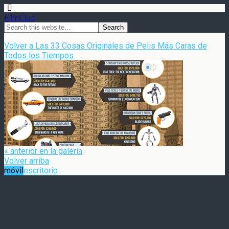
FilmClub
Volver a Las 33 Cosas Originales de Pelis Más Caras de
Todos los Tiempos
« anterior en la galería
Volver arriba
móvil
escritorio