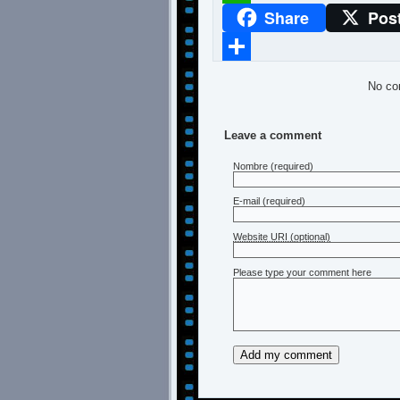
Share
Pos
WhatsApp
Compartir
No co
Leave a comment
Nombre
(required)
E-mail
(required)
Website URI (optional)
Please type your comment here