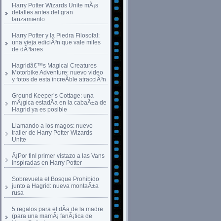
Harry Potter Wizards Unite mÃ¡s
detalles antes del gran
lanzamiento
Harry Potter y la Piedra Filosofal:
una vieja ediciÃ³n que vale miles
de dÃ³lares
Hagridâ€™s Magical Creatures
Motorbike Adventure: nuevo video
y fotos de esta increÃ­ble atracciÃ³n
Ground Keeper’s Cottage: una
mÃ¡gica estadÃ­a en la cabaÃ±a de
Hagrid ya es posible
Llamando a los magos: nuevo
trailer de Harry Potter Wizards
Unite
Â¡Por fin! primer vistazo a las Vans
inspiradas en Harry Potter
Sobrevuela el Bosque Prohibido
junto a Hagrid: nueva montaÃ±a
rusa
5 regalos para el dÃ­a de la madre
(para una mamÃ¡ fanÃ¡tica de