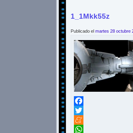
1_1Mkk55z
Publicado el
martes 28 octubre 
Facebook
Twitter
Meneame