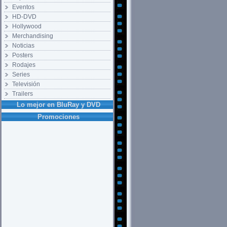
Eventos
HD-DVD
Hollywood
Merchandising
Noticias
Posters
Rodajes
Series
Televisión
Trailers
Lo mejor en BluRay y DVD
Promociones