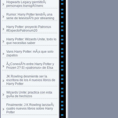
Hogwarts Legacy permitirÃ¡
personajes transgÃ©nero
Rumor: Harry Potter tendrÃ¡ una
serie de televisiÃ³n por streaming
Harry Potter: proyecto Patronus
#ExpectoPatronum20
Harry Potter: Wizards Unite, todo lo
que necesitas saber
Vans Harry Potter: mÃ¡s que solo
zapatos
Â¿ConexiÃ³n entre Harry Potter y
Frozen 2? El «patronus» de Elsa
JK Rowling desmiente ser la
escritora de los 4 nuevos libros de
Harry Potter
Wizards Unite: practica con esta
guÃ­a de hechizos
Finalmente: J.K Rowling lanzarÃ¡
cuatro nuevos libros sobre Harry
Potter