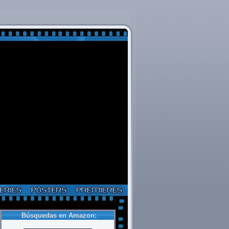
Búsquedas en Amazon: