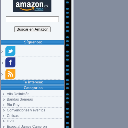
Síguenos:
Te interesa:
Categorías
Alta Definición
Bandas Sonoras
Blu-Ray
Convenciones y eventos
Críticas
DVD
Especial James Cameron