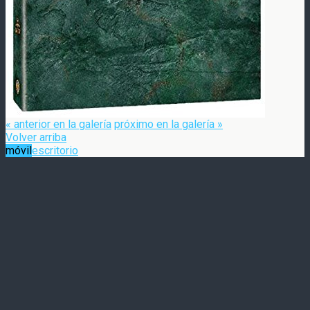
« anterior en la galería
próximo en la galería »
Volver arriba
móvil
escritorio