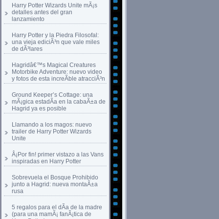
Harry Potter Wizards Unite mÃ¡s
detalles antes del gran
lanzamiento
Harry Potter y la Piedra Filosofal:
una vieja ediciÃ³n que vale miles
de dÃ³lares
Hagridâ€™s Magical Creatures
Motorbike Adventure: nuevo video
y fotos de esta increÃ­ble atracciÃ³n
Ground Keeper’s Cottage: una
mÃ¡gica estadÃ­a en la cabaÃ±a de
Hagrid ya es posible
Llamando a los magos: nuevo
trailer de Harry Potter Wizards
Unite
Â¡Por fin! primer vistazo a las Vans
inspiradas en Harry Potter
Sobrevuela el Bosque Prohibido
junto a Hagrid: nueva montaÃ±a
rusa
5 regalos para el dÃ­a de la madre
(para una mamÃ¡ fanÃ¡tica de