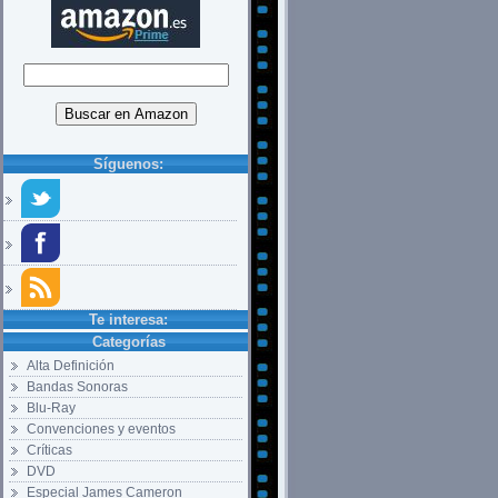
Síguenos:
Te interesa:
Categorías
Alta Definición
Bandas Sonoras
Blu-Ray
Convenciones y eventos
Críticas
DVD
Especial James Cameron