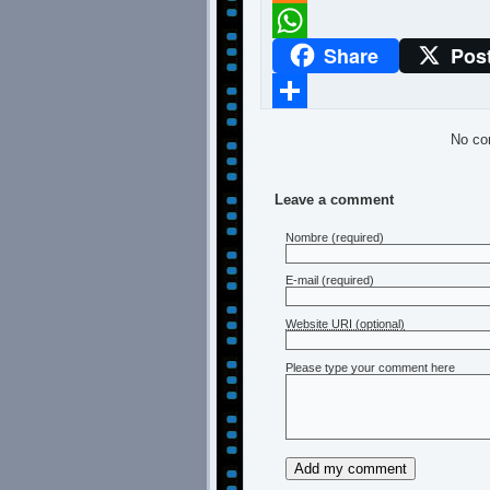
Meneame
Share
Pos
WhatsApp
Compartir
No co
Leave a comment
Nombre
(required)
E-mail
(required)
Website URI (optional)
Please type your comment here