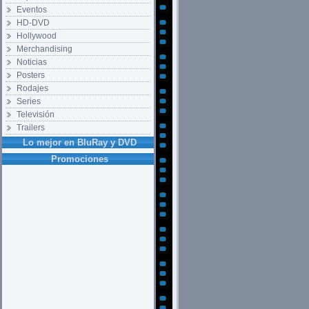
Eventos
HD-DVD
Hollywood
Merchandising
Noticias
Posters
Rodajes
Series
Televisión
Trailers
Lo mejor en BluRay y DVD
Promociones