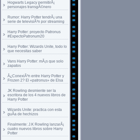
Hogwarts Legacy permitirÃ¡
personajes transgÃ©nero
Rumor: Harry Potter tendrÃ¡ una
serie de televisiÃ³n por streaming
Harry Potter: proyecto Patronus
#ExpectoPatronum20
Harry Potter: Wizards Unite, todo lo
que necesitas saber
Vans Harry Potter: mÃ¡s que solo
zapatos
Â¿ConexiÃ³n entre Harry Potter y
Frozen 2? El «patronus» de Elsa
JK Rowling desmiente ser la
escritora de los 4 nuevos libros de
Harry Potter
Wizards Unite: practica con esta
guÃ­a de hechizos
Finalmente: J.K Rowling lanzarÃ¡
cuatro nuevos libros sobre Harry
Potter