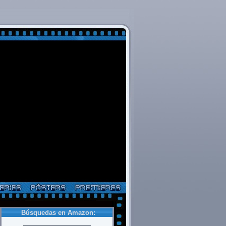
Búsquedas en Amazon: