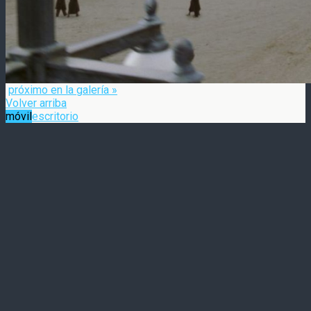
próximo en la galería »
Volver arriba
móvil
escritorio