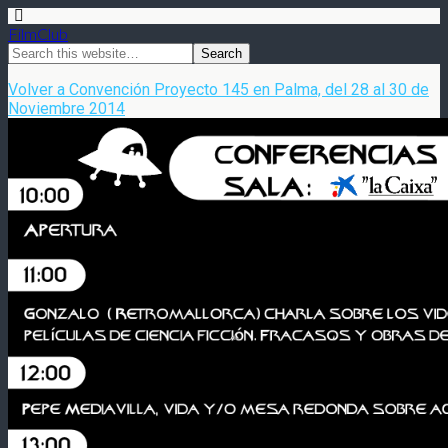
FilmClub
Volver a Convención Proyecto 145 en Palma, del 28 al 30 de
Noviembre 2014