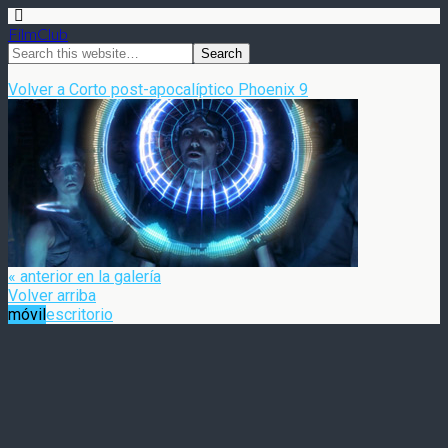
FilmClub
Volver a Corto post-apocalíptico Phoenix 9
« anterior en la galería
Volver arriba
móvil
escritorio