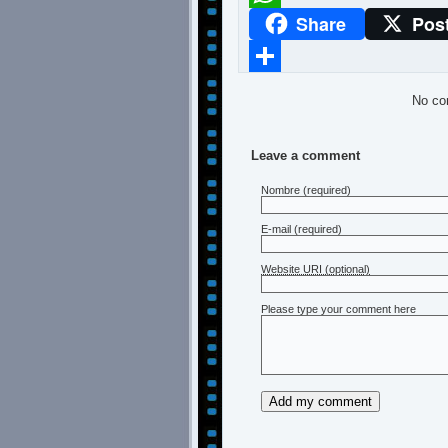
Share
Pos
WhatsApp
Compartir
No co
Leave a comment
Nombre
(required)
E-mail
(required)
Website URI (optional)
Please type your comment here