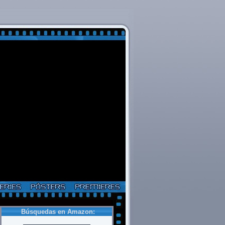
Búsquedas en Amazon: