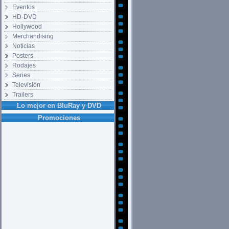
Eventos
HD-DVD
Hollywood
Merchandising
Noticias
Posters
Rodajes
Series
Televisión
Trailers
Lo mejor en BluRay y DVD
Promociones