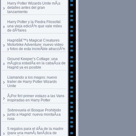
Harry Potter Wizards Unite mÃ¡s
detalles antes del gran
lanzamiento
Harry Potter y la Piedra Filosofal:
una vieja ediciÃ³n que vale miles
de dÃ³lares
Hagridâ€™s Magical Creatures
Motorbike Adventure: nuevo video
y fotos de esta increÃ­ble atracciÃ³n
Ground Keeper’s Cottage: una
mÃ¡gica estadÃ­a en la cabaÃ±a de
Hagrid ya es posible
Llamando a los magos: nuevo
trailer de Harry Potter Wizards
Unite
Â¡Por fin! primer vistazo a las Vans
inspiradas en Harry Potter
Sobrevuela el Bosque Prohibido
junto a Hagrid: nueva montaÃ±a
rusa
5 regalos para el dÃ­a de la madre
(para una mamÃ¡ fanÃ¡tica de