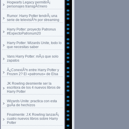
Hogwarts Legacy permitirÃ¡
personajes transgÃ©nero
Rumor: Harry Potter tendrÃ¡ una
serie de televisiÃ³n por streaming
Harry Potter: proyecto Patronus
#ExpectoPatronum20
Harry Potter: Wizards Unite, todo lo
que necesitas saber
Vans Harry Potter: mÃ¡s que solo
zapatos
Â¿ConexiÃ³n entre Harry Potter y
Frozen 2? El «patronus» de Elsa
JK Rowling desmiente ser la
escritora de los 4 nuevos libros de
Harry Potter
Wizards Unite: practica con esta
guÃ­a de hechizos
Finalmente: J.K Rowling lanzarÃ¡
cuatro nuevos libros sobre Harry
Potter