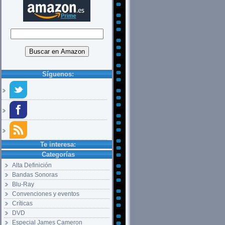
Síguenos:
Te interesa:
Categorías
Alta Definición
Bandas Sonoras
Blu-Ray
Convenciones y eventos
Críticas
DVD
Especial James Cameron