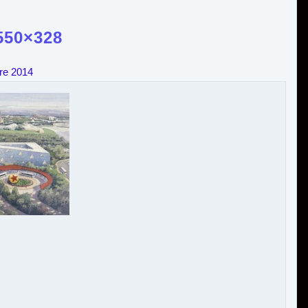
550×328
re 2014