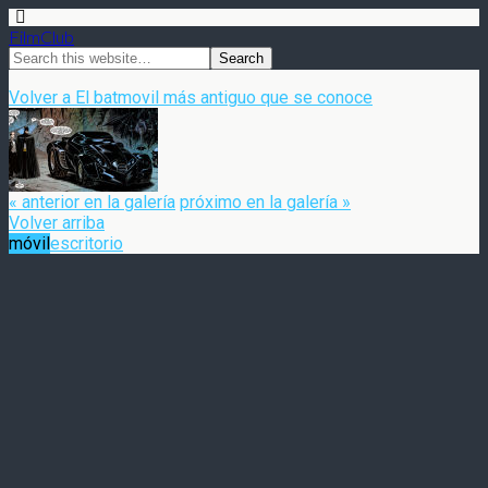
FilmClub
Volver a El batmovil más antiguo que se conoce
« anterior en la galería
próximo en la galería »
Volver arriba
móvil
escritorio