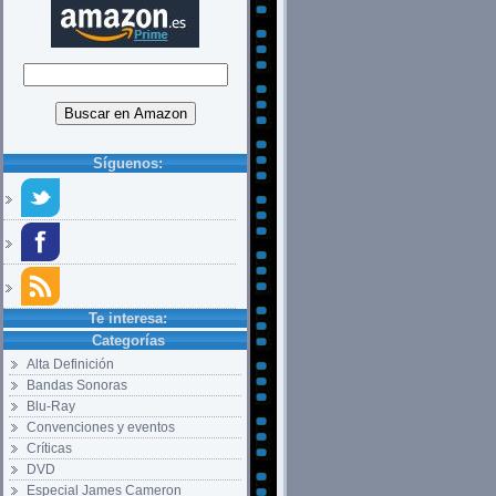
Síguenos:
Te interesa:
Categorías
Alta Definición
Bandas Sonoras
Blu-Ray
Convenciones y eventos
Críticas
DVD
Especial James Cameron