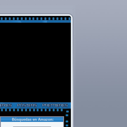
Búsquedas en Amazon: