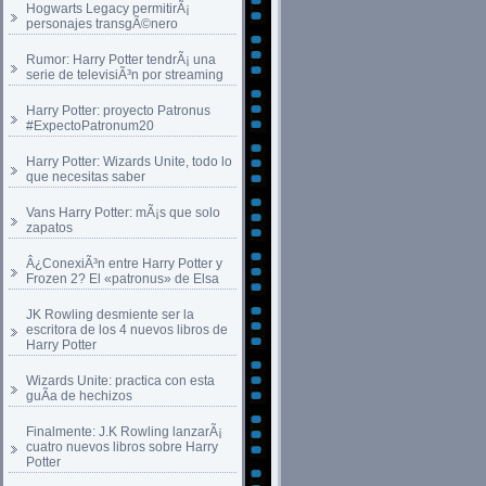
Hogwarts Legacy permitirÃ¡
personajes transgÃ©nero
Rumor: Harry Potter tendrÃ¡ una
serie de televisiÃ³n por streaming
Harry Potter: proyecto Patronus
#ExpectoPatronum20
Harry Potter: Wizards Unite, todo lo
que necesitas saber
Vans Harry Potter: mÃ¡s que solo
zapatos
Â¿ConexiÃ³n entre Harry Potter y
Frozen 2? El «patronus» de Elsa
JK Rowling desmiente ser la
escritora de los 4 nuevos libros de
Harry Potter
Wizards Unite: practica con esta
guÃ­a de hechizos
Finalmente: J.K Rowling lanzarÃ¡
cuatro nuevos libros sobre Harry
Potter