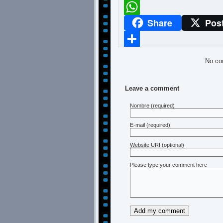
Meneame
Share
Pos
WhatsApp
Compartir
No co
Leave a comment
Nombre
(required)
E-mail
(required)
Website URI (optional)
Please type your comment here