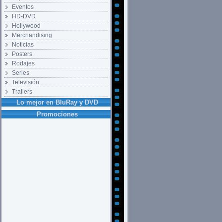
Eventos
HD-DVD
Hollywood
Merchandising
Noticias
Posters
Rodajes
Series
Televisión
Trailers
Lo mejor en BluRay y DVD
Promociones