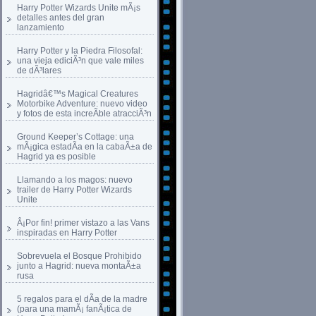
Harry Potter Wizards Unite mÃ¡s
detalles antes del gran
lanzamiento
Harry Potter y la Piedra Filosofal:
una vieja ediciÃ³n que vale miles
de dÃ³lares
Hagridâ€™s Magical Creatures
Motorbike Adventure: nuevo video
y fotos de esta increÃ­ble atracciÃ³n
Ground Keeper’s Cottage: una
mÃ¡gica estadÃ­a en la cabaÃ±a de
Hagrid ya es posible
Llamando a los magos: nuevo
trailer de Harry Potter Wizards
Unite
Â¡Por fin! primer vistazo a las Vans
inspiradas en Harry Potter
Sobrevuela el Bosque Prohibido
junto a Hagrid: nueva montaÃ±a
rusa
5 regalos para el dÃ­a de la madre
(para una mamÃ¡ fanÃ¡tica de