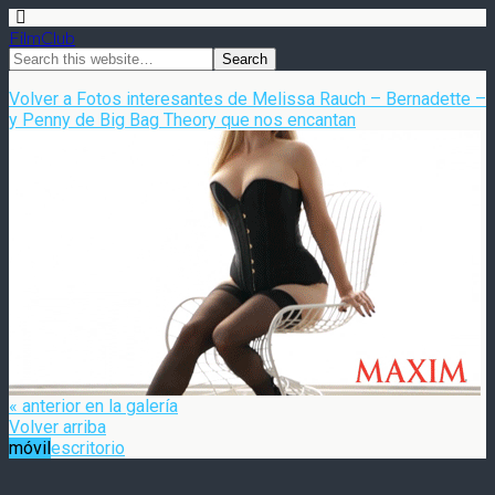
FilmClub
Volver a Fotos interesantes de Melissa Rauch – Bernadette –
y Penny de Big Bag Theory que nos encantan
« anterior en la galería
Volver arriba
móvil
escritorio