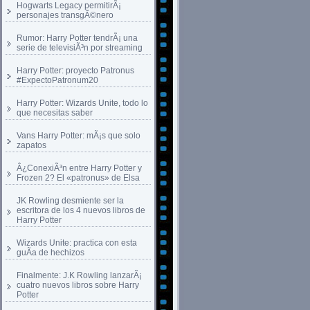
Hogwarts Legacy permitirÃ¡
personajes transgÃ©nero
Rumor: Harry Potter tendrÃ¡ una
serie de televisiÃ³n por streaming
Harry Potter: proyecto Patronus
#ExpectoPatronum20
Harry Potter: Wizards Unite, todo lo
que necesitas saber
Vans Harry Potter: mÃ¡s que solo
zapatos
Â¿ConexiÃ³n entre Harry Potter y
Frozen 2? El «patronus» de Elsa
JK Rowling desmiente ser la
escritora de los 4 nuevos libros de
Harry Potter
Wizards Unite: practica con esta
guÃ­a de hechizos
Finalmente: J.K Rowling lanzarÃ¡
cuatro nuevos libros sobre Harry
Potter