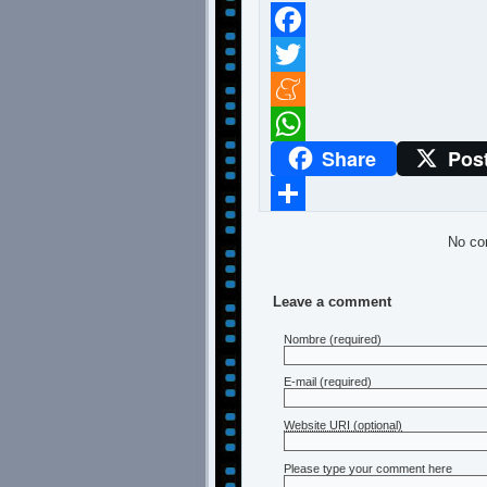
Facebook
Twitter
Meneame
Share
Pos
WhatsApp
Compartir
No co
Leave a comment
Nombre
(required)
E-mail
(required)
Website URI (optional)
Please type your comment here