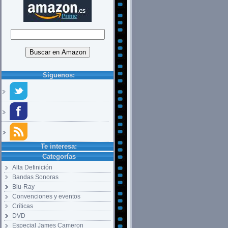
Síguenos:
Te interesa:
Categorías
Alta Definición
Bandas Sonoras
Blu-Ray
Convenciones y eventos
Críticas
DVD
Especial James Cameron