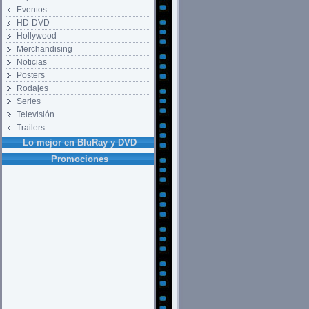
Eventos
HD-DVD
Hollywood
Merchandising
Noticias
Posters
Rodajes
Series
Televisión
Trailers
Lo mejor en BluRay y DVD
Promociones