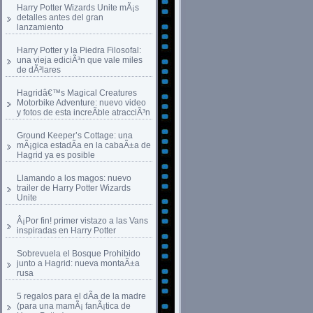
Harry Potter Wizards Unite mÃ¡s
detalles antes del gran
lanzamiento
Harry Potter y la Piedra Filosofal:
una vieja ediciÃ³n que vale miles
de dÃ³lares
Hagridâ€™s Magical Creatures
Motorbike Adventure: nuevo video
y fotos de esta increÃ­ble atracciÃ³n
Ground Keeper’s Cottage: una
mÃ¡gica estadÃ­a en la cabaÃ±a de
Hagrid ya es posible
Llamando a los magos: nuevo
trailer de Harry Potter Wizards
Unite
Â¡Por fin! primer vistazo a las Vans
inspiradas en Harry Potter
Sobrevuela el Bosque Prohibido
junto a Hagrid: nueva montaÃ±a
rusa
5 regalos para el dÃ­a de la madre
(para una mamÃ¡ fanÃ¡tica de