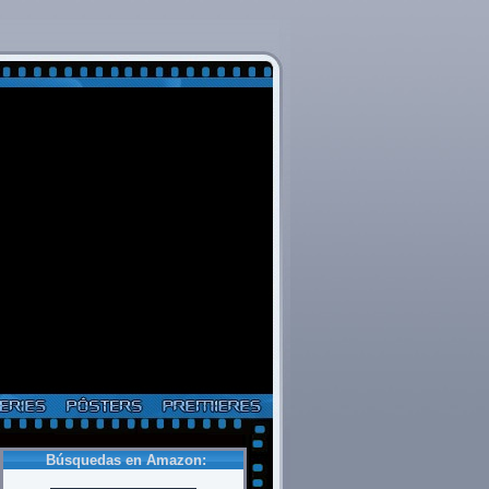
Búsquedas en Amazon: