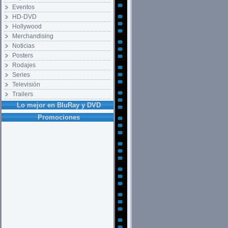
Eventos
HD-DVD
Hollywood
Merchandising
Noticias
Posters
Rodajes
Series
Televisión
Trailers
Lo mejor en BluRay y DVD
Promociones