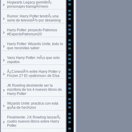
Hogwarts Legacy permitirÃ¡
personajes transgÃ©nero
Rumor: Harry Potter tendrÃ¡ una
serie de televisiÃ³n por streaming
Harry Potter: proyecto Patronus
#ExpectoPatronum20
Harry Potter: Wizards Unite, todo lo
que necesitas saber
Vans Harry Potter: mÃ¡s que solo
zapatos
Â¿ConexiÃ³n entre Harry Potter y
Frozen 2? El «patronus» de Elsa
JK Rowling desmiente ser la
escritora de los 4 nuevos libros de
Harry Potter
Wizards Unite: practica con esta
guÃ­a de hechizos
Finalmente: J.K Rowling lanzarÃ¡
cuatro nuevos libros sobre Harry
Potter