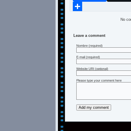
Compartir
No co
Leave a comment
Nombre
(required)
E-mail
(required)
Website URI (optional)
Please type your comment here