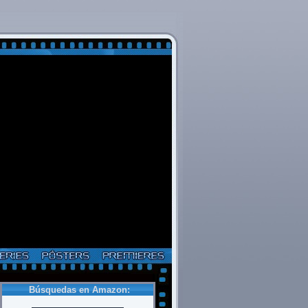
Búsquedas en Amazon: