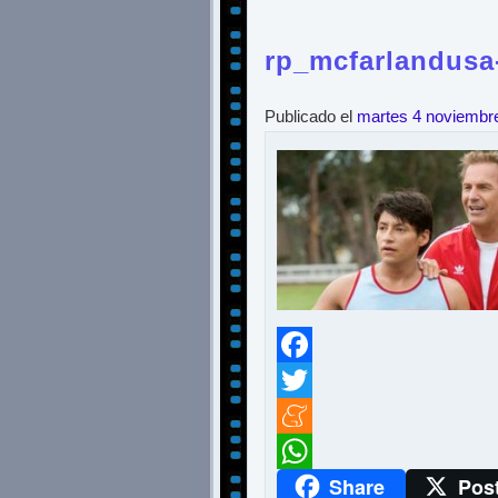
rp_mcfarlandusa-
Publicado el
martes 4 noviembr
Facebook
Twitter
Meneame
Share
Pos
WhatsApp