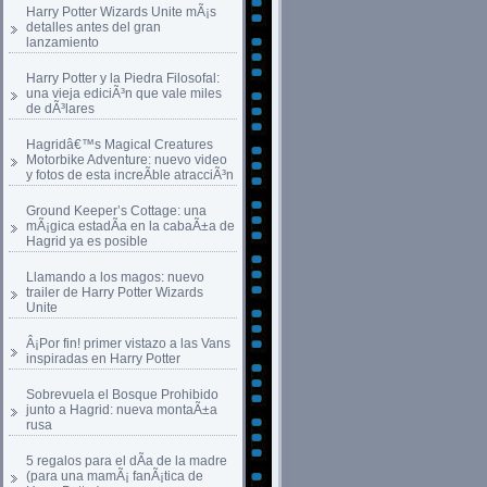
Harry Potter Wizards Unite mÃ¡s
detalles antes del gran
lanzamiento
Harry Potter y la Piedra Filosofal:
una vieja ediciÃ³n que vale miles
de dÃ³lares
Hagridâ€™s Magical Creatures
Motorbike Adventure: nuevo video
y fotos de esta increÃ­ble atracciÃ³n
Ground Keeper’s Cottage: una
mÃ¡gica estadÃ­a en la cabaÃ±a de
Hagrid ya es posible
Llamando a los magos: nuevo
trailer de Harry Potter Wizards
Unite
Â¡Por fin! primer vistazo a las Vans
inspiradas en Harry Potter
Sobrevuela el Bosque Prohibido
junto a Hagrid: nueva montaÃ±a
rusa
5 regalos para el dÃ­a de la madre
(para una mamÃ¡ fanÃ¡tica de