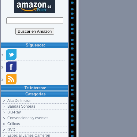
Síguenos:
Te interesa:
Categorías
Alta Definición
Bandas Sonoras
Blu-Ray
Convenciones y eventos
Críticas
DVD
Especial James Cameron