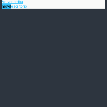
Volver arriba
móvil
escritorio