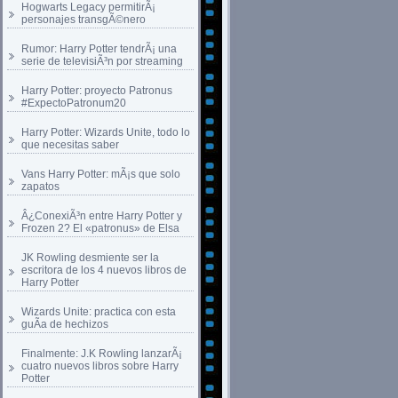
Hogwarts Legacy permitirÃ¡
personajes transgÃ©nero
Rumor: Harry Potter tendrÃ¡ una
serie de televisiÃ³n por streaming
Harry Potter: proyecto Patronus
#ExpectoPatronum20
Harry Potter: Wizards Unite, todo lo
que necesitas saber
Vans Harry Potter: mÃ¡s que solo
zapatos
Â¿ConexiÃ³n entre Harry Potter y
Frozen 2? El «patronus» de Elsa
JK Rowling desmiente ser la
escritora de los 4 nuevos libros de
Harry Potter
Wizards Unite: practica con esta
guÃ­a de hechizos
Finalmente: J.K Rowling lanzarÃ¡
cuatro nuevos libros sobre Harry
Potter