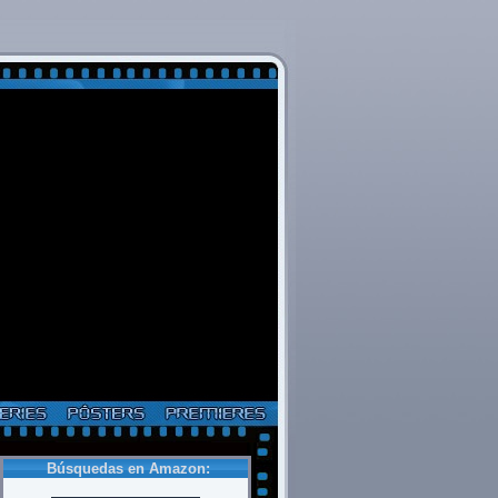
Búsquedas en Amazon: