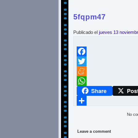
5fqpm47
Publicado el
jueves 13 noviemb
Facebook
Twitter
Meneame
Share
Pos
WhatsApp
Compartir
No co
Leave a comment