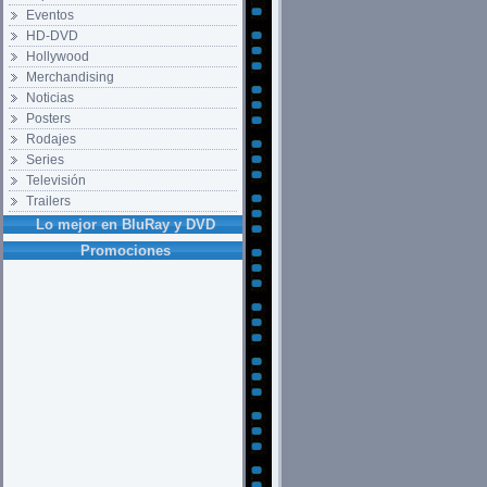
Eventos
HD-DVD
Hollywood
Merchandising
Noticias
Posters
Rodajes
Series
Televisión
Trailers
Lo mejor en BluRay y DVD
Promociones