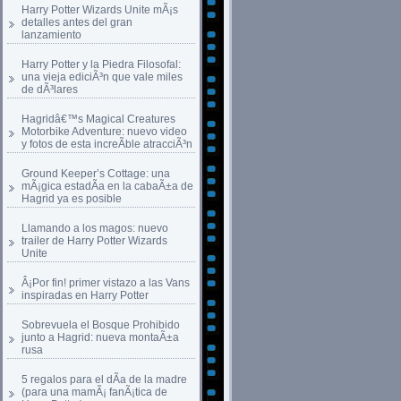
Harry Potter Wizards Unite mÃ¡s
detalles antes del gran
lanzamiento
Harry Potter y la Piedra Filosofal:
una vieja ediciÃ³n que vale miles
de dÃ³lares
Hagridâ€™s Magical Creatures
Motorbike Adventure: nuevo video
y fotos de esta increÃ­ble atracciÃ³n
Ground Keeper’s Cottage: una
mÃ¡gica estadÃ­a en la cabaÃ±a de
Hagrid ya es posible
Llamando a los magos: nuevo
trailer de Harry Potter Wizards
Unite
Â¡Por fin! primer vistazo a las Vans
inspiradas en Harry Potter
Sobrevuela el Bosque Prohibido
junto a Hagrid: nueva montaÃ±a
rusa
5 regalos para el dÃ­a de la madre
(para una mamÃ¡ fanÃ¡tica de