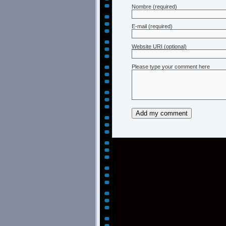
Nombre
(required)
E-mail
(required)
Website URI (optional)
Please type your comment here