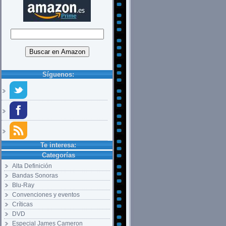
Síguenos:
Te interesa:
Categorías
Alta Definición
Bandas Sonoras
Blu-Ray
Convenciones y eventos
Críticas
DVD
Especial James Cameron