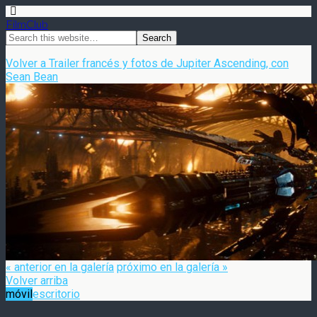
FilmClub
Volver a Trailer francés y fotos de Jupiter Ascending, con
Sean Bean
« anterior en la galería
próximo en la galería »
Volver arriba
móvil
escritorio