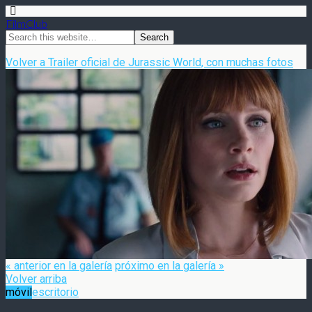
FilmClub
Volver a Trailer oficial de Jurassic World, con muchas fotos
« anterior en la galería
próximo en la galería »
Volver arriba
móvil
escritorio