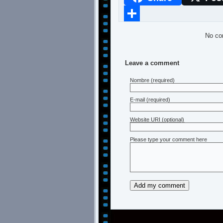
Compartir
No co
Leave a comment
Nombre
(required)
E-mail
(required)
Website URI (optional)
Please type your comment here