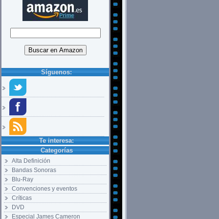
Síguenos:
Te interesa:
Categorías
Alta Definición
Bandas Sonoras
Blu-Ray
Convenciones y eventos
Críticas
DVD
Especial James Cameron