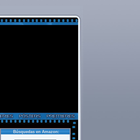
Búsquedas en Amazon: