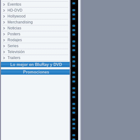
Eventos
HD-DVD
Hollywood
Merchandising
Noticias
Posters
Rodajes
Series
Televisión
Trailers
Lo mejor en BluRay y DVD
Promociones