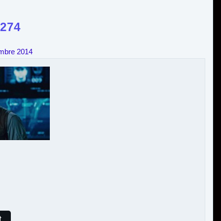
274
embre 2014
t