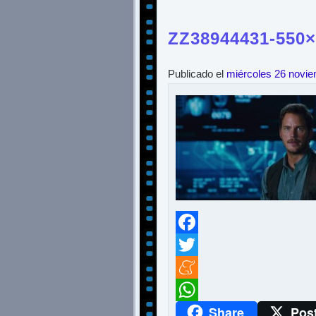
ZZ38944431-550×
Publicado el
miércoles 26 novi
Facebook
Twitter
Meneame
Share
Pos
WhatsApp