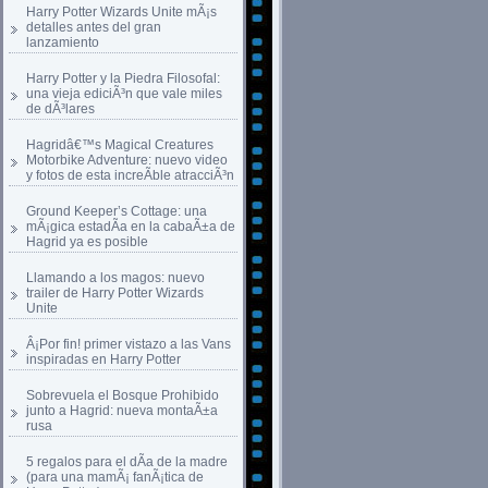
Harry Potter Wizards Unite mÃ¡s
detalles antes del gran
lanzamiento
Harry Potter y la Piedra Filosofal:
una vieja ediciÃ³n que vale miles
de dÃ³lares
Hagridâ€™s Magical Creatures
Motorbike Adventure: nuevo video
y fotos de esta increÃ­ble atracciÃ³n
Ground Keeper’s Cottage: una
mÃ¡gica estadÃ­a en la cabaÃ±a de
Hagrid ya es posible
Llamando a los magos: nuevo
trailer de Harry Potter Wizards
Unite
Â¡Por fin! primer vistazo a las Vans
inspiradas en Harry Potter
Sobrevuela el Bosque Prohibido
junto a Hagrid: nueva montaÃ±a
rusa
5 regalos para el dÃ­a de la madre
(para una mamÃ¡ fanÃ¡tica de