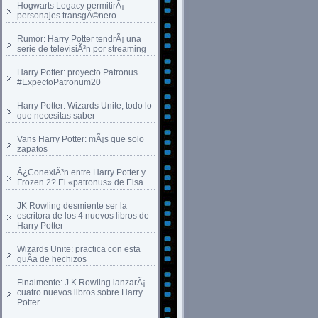
Hogwarts Legacy permitirÃ¡
personajes transgÃ©nero
Rumor: Harry Potter tendrÃ¡ una
serie de televisiÃ³n por streaming
Harry Potter: proyecto Patronus
#ExpectoPatronum20
Harry Potter: Wizards Unite, todo lo
que necesitas saber
Vans Harry Potter: mÃ¡s que solo
zapatos
Â¿ConexiÃ³n entre Harry Potter y
Frozen 2? El «patronus» de Elsa
JK Rowling desmiente ser la
escritora de los 4 nuevos libros de
Harry Potter
Wizards Unite: practica con esta
guÃ­a de hechizos
Finalmente: J.K Rowling lanzarÃ¡
cuatro nuevos libros sobre Harry
Potter