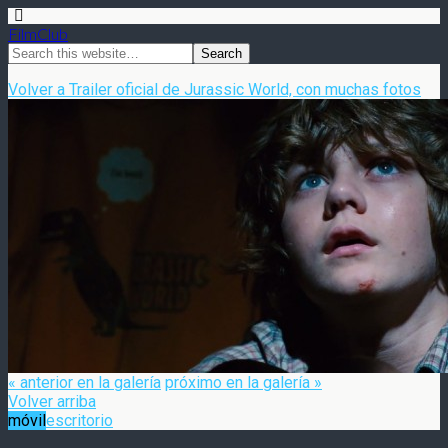
FilmClub
Volver a Trailer oficial de Jurassic World, con muchas fotos
« anterior en la galería
próximo en la galería »
Volver arriba
móvil
escritorio