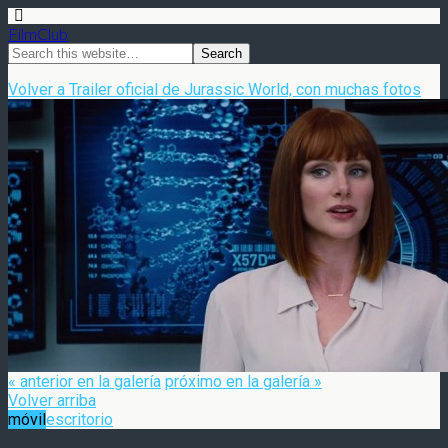
FilmClub
Volver a Trailer oficial de Jurassic World, con muchas fotos
« anterior en la galería
próximo en la galería »
Volver arriba
móvil
escritorio