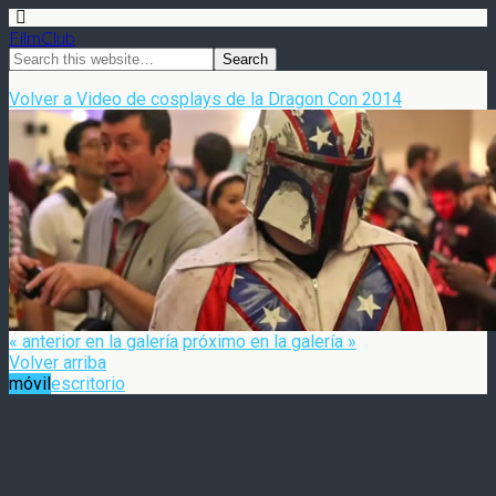
FilmClub
Volver a Video de cosplays de la Dragon Con 2014
« anterior en la galería
próximo en la galería »
Volver arriba
móvil
escritorio