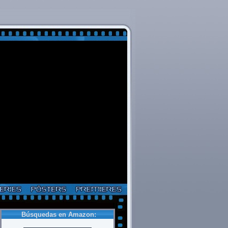
Búsquedas en Amazon: