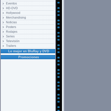
Eventos
HD-DVD
Hollywood
Merchandising
Noticias
Posters
Rodajes
Series
Televisión
Trailers
Lo mejor en BluRay y DVD
Promociones