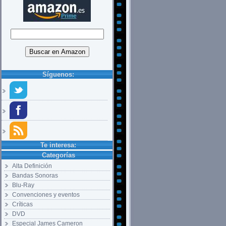
Síguenos:
Te interesa:
Categorías
Alta Definición
Bandas Sonoras
Blu-Ray
Convenciones y eventos
Críticas
DVD
Especial James Cameron