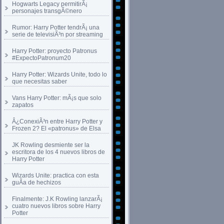
Hogwarts Legacy permitirÃ¡
personajes transgÃ©nero
Rumor: Harry Potter tendrÃ¡ una
serie de televisiÃ³n por streaming
Harry Potter: proyecto Patronus
#ExpectoPatronum20
Harry Potter: Wizards Unite, todo lo
que necesitas saber
Vans Harry Potter: mÃ¡s que solo
zapatos
Â¿ConexiÃ³n entre Harry Potter y
Frozen 2? El «patronus» de Elsa
JK Rowling desmiente ser la
escritora de los 4 nuevos libros de
Harry Potter
Wizards Unite: practica con esta
guÃ­a de hechizos
Finalmente: J.K Rowling lanzarÃ¡
cuatro nuevos libros sobre Harry
Potter