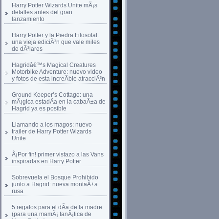
Harry Potter Wizards Unite mÃ¡s
detalles antes del gran
lanzamiento
Harry Potter y la Piedra Filosofal:
una vieja ediciÃ³n que vale miles
de dÃ³lares
Hagridâ€™s Magical Creatures
Motorbike Adventure: nuevo video
y fotos de esta increÃ­ble atracciÃ³n
Ground Keeper’s Cottage: una
mÃ¡gica estadÃ­a en la cabaÃ±a de
Hagrid ya es posible
Llamando a los magos: nuevo
trailer de Harry Potter Wizards
Unite
Â¡Por fin! primer vistazo a las Vans
inspiradas en Harry Potter
Sobrevuela el Bosque Prohibido
junto a Hagrid: nueva montaÃ±a
rusa
5 regalos para el dÃ­a de la madre
(para una mamÃ¡ fanÃ¡tica de