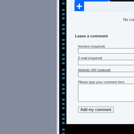
Compartir
No co
Leave a comment
Nombre
(required)
E-mail
(required)
Website URI (optional)
Please type your comment here