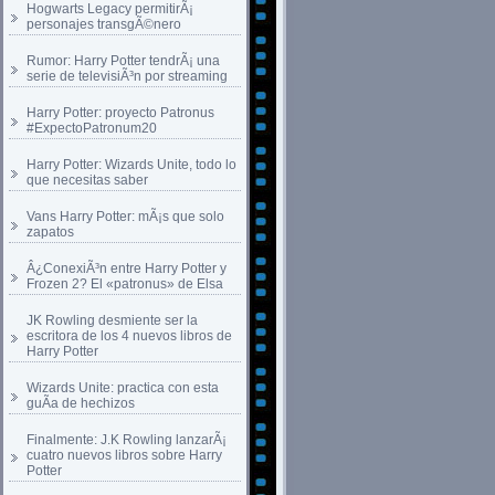
Hogwarts Legacy permitirÃ¡
personajes transgÃ©nero
Rumor: Harry Potter tendrÃ¡ una
serie de televisiÃ³n por streaming
Harry Potter: proyecto Patronus
#ExpectoPatronum20
Harry Potter: Wizards Unite, todo lo
que necesitas saber
Vans Harry Potter: mÃ¡s que solo
zapatos
Â¿ConexiÃ³n entre Harry Potter y
Frozen 2? El «patronus» de Elsa
JK Rowling desmiente ser la
escritora de los 4 nuevos libros de
Harry Potter
Wizards Unite: practica con esta
guÃ­a de hechizos
Finalmente: J.K Rowling lanzarÃ¡
cuatro nuevos libros sobre Harry
Potter