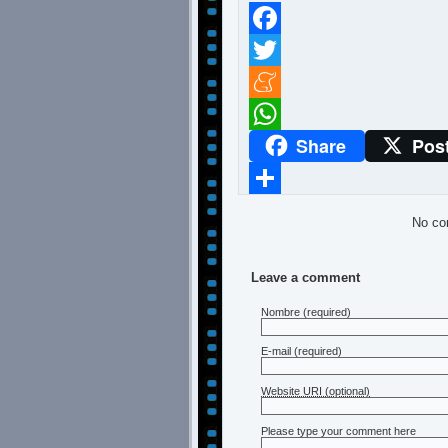
Facebook
Twitter
Meneame
Share
Pos
WhatsApp
Compartir
No co
Leave a comment
Nombre
(required)
E-mail
(required)
Website URI (optional)
Please type your comment here