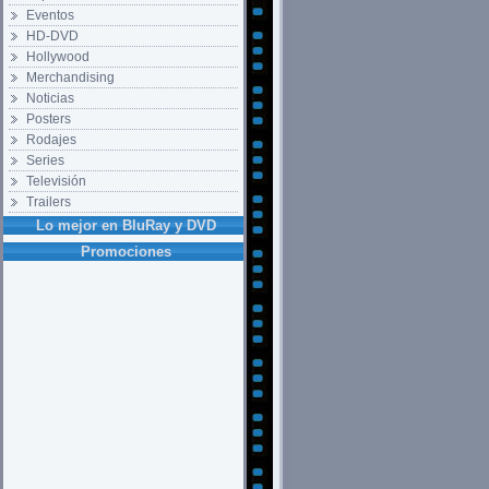
Eventos
HD-DVD
Hollywood
Merchandising
Noticias
Posters
Rodajes
Series
Televisión
Trailers
Lo mejor en BluRay y DVD
Promociones