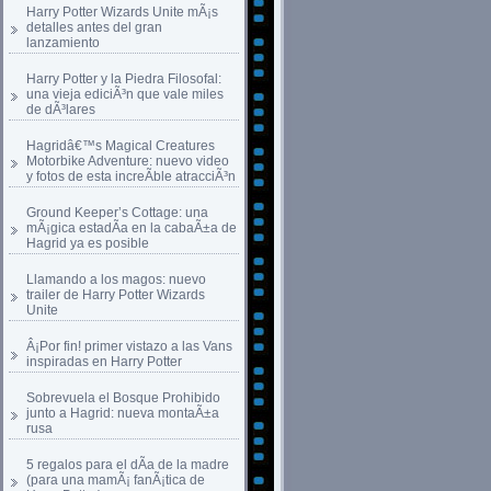
Harry Potter Wizards Unite mÃ¡s
detalles antes del gran
lanzamiento
Harry Potter y la Piedra Filosofal:
una vieja ediciÃ³n que vale miles
de dÃ³lares
Hagridâ€™s Magical Creatures
Motorbike Adventure: nuevo video
y fotos de esta increÃ­ble atracciÃ³n
Ground Keeper’s Cottage: una
mÃ¡gica estadÃ­a en la cabaÃ±a de
Hagrid ya es posible
Llamando a los magos: nuevo
trailer de Harry Potter Wizards
Unite
Â¡Por fin! primer vistazo a las Vans
inspiradas en Harry Potter
Sobrevuela el Bosque Prohibido
junto a Hagrid: nueva montaÃ±a
rusa
5 regalos para el dÃ­a de la madre
(para una mamÃ¡ fanÃ¡tica de