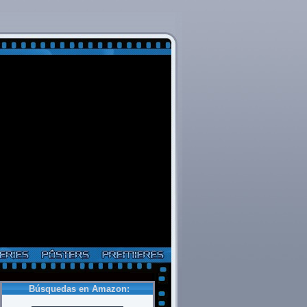
Búsquedas en Amazon: