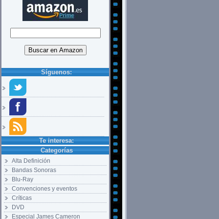
Síguenos:
Te interesa:
Categorías
Alta Definición
Bandas Sonoras
Blu-Ray
Convenciones y eventos
Críticas
DVD
Especial James Cameron