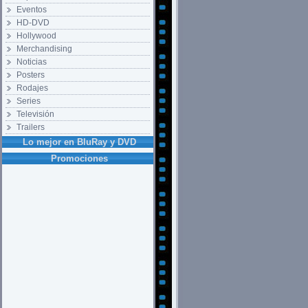
Eventos
HD-DVD
Hollywood
Merchandising
Noticias
Posters
Rodajes
Series
Televisión
Trailers
Lo mejor en BluRay y DVD
Promociones