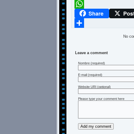
Meneame
Share
Pos
WhatsApp
Compartir
No co
Leave a comment
Nombre
(required)
E-mail
(required)
Website URI (optional)
Please type your comment here