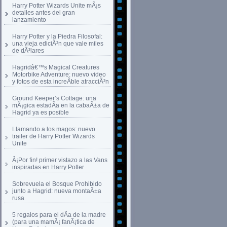
Harry Potter Wizards Unite mÃ¡s
detalles antes del gran
lanzamiento
Harry Potter y la Piedra Filosofal:
una vieja ediciÃ³n que vale miles
de dÃ³lares
Hagridâ€™s Magical Creatures
Motorbike Adventure: nuevo video
y fotos de esta increÃ­ble atracciÃ³n
Ground Keeper’s Cottage: una
mÃ¡gica estadÃ­a en la cabaÃ±a de
Hagrid ya es posible
Llamando a los magos: nuevo
trailer de Harry Potter Wizards
Unite
Â¡Por fin! primer vistazo a las Vans
inspiradas en Harry Potter
Sobrevuela el Bosque Prohibido
junto a Hagrid: nueva montaÃ±a
rusa
5 regalos para el dÃ­a de la madre
(para una mamÃ¡ fanÃ¡tica de