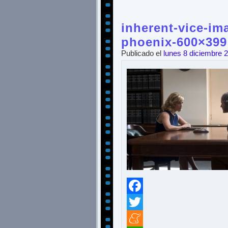
inherent-vice-im
phoenix-600×399
Publicado el
lunes 8 diciembre 
Facebook
Twitter