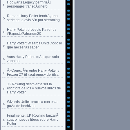
Hogwarts Legacy permitirÃ¡
personajes transgÃ©nero
Rumor: Harry Potter tendrÃ¡ una
serie de televisiÃ³n por streaming
Harry Potter: proyecto Patronus
#ExpectoPatronum20
Harry Potter: Wizards Unite, todo lo
que necesitas saber
Vans Harry Potter: mÃ¡s que solo
zapatos
Â¿ConexiÃ³n entre Harry Potter y
Frozen 2? El «patronus» de Elsa
JK Rowling desmiente ser la
escritora de los 4 nuevos libros de
Harry Potter
Wizards Unite: practica con esta
guÃ­a de hechizos
Finalmente: J.K Rowling lanzarÃ¡
cuatro nuevos libros sobre Harry
Potter