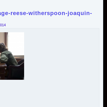
age-reese-witherspoon-joaquin-
2014