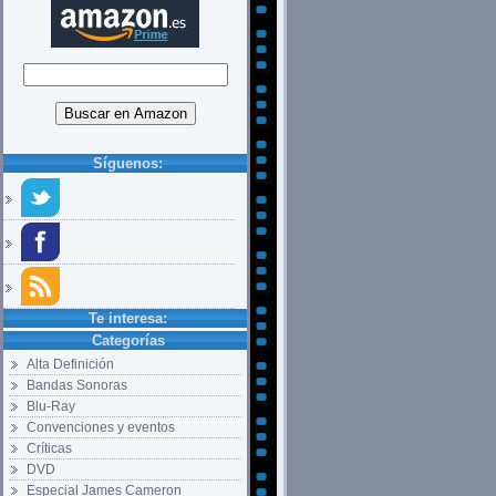
Síguenos:
Te interesa:
Categorías
Alta Definición
Bandas Sonoras
Blu-Ray
Convenciones y eventos
Críticas
DVD
Especial James Cameron