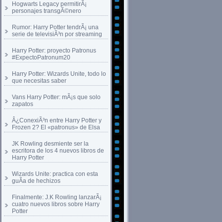
Hogwarts Legacy permitirÃ¡
personajes transgÃ©nero
Rumor: Harry Potter tendrÃ¡ una
serie de televisiÃ³n por streaming
Harry Potter: proyecto Patronus
#ExpectoPatronum20
Harry Potter: Wizards Unite, todo lo
que necesitas saber
Vans Harry Potter: mÃ¡s que solo
zapatos
Â¿ConexiÃ³n entre Harry Potter y
Frozen 2? El «patronus» de Elsa
JK Rowling desmiente ser la
escritora de los 4 nuevos libros de
Harry Potter
Wizards Unite: practica con esta
guÃ­a de hechizos
Finalmente: J.K Rowling lanzarÃ¡
cuatro nuevos libros sobre Harry
Potter