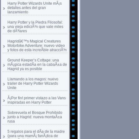
Harry Potter Wizards Unite mÃ¡s
detalles antes del gran
lanzamiento
Harry Potter y la Piedra Filosofal:
una vieja ediciÃ³n que vale miles
de dÃ³lares
Hagridâ€™s Magical Creatures
Motorbike Adventure: nuevo video
y fotos de esta increÃ­ble atracciÃ³n
Ground Keeper’s Cottage: una
mÃ¡gica estadÃ­a en la cabaÃ±a de
Hagrid ya es posible
Llamando a los magos: nuevo
trailer de Harry Potter Wizards
Unite
Â¡Por fin! primer vistazo a las Vans
inspiradas en Harry Potter
Sobrevuela el Bosque Prohibido
junto a Hagrid: nueva montaÃ±a
rusa
5 regalos para el dÃ­a de la madre
(para una mamÃ¡ fanÃ¡tica de