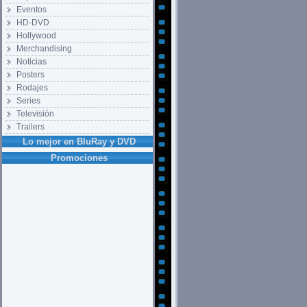
Eventos
HD-DVD
Hollywood
Merchandising
Noticias
Posters
Rodajes
Series
Televisión
Trailers
Lo mejor en BluRay y DVD
Promociones