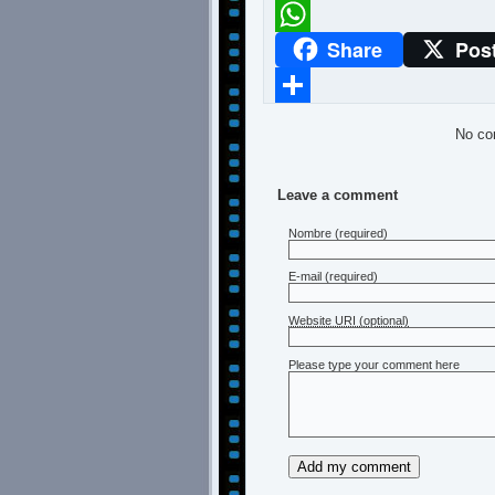
Meneame
Share
Pos
WhatsApp
Compartir
No co
Leave a comment
Nombre
(required)
E-mail
(required)
Website URI (optional)
Please type your comment here