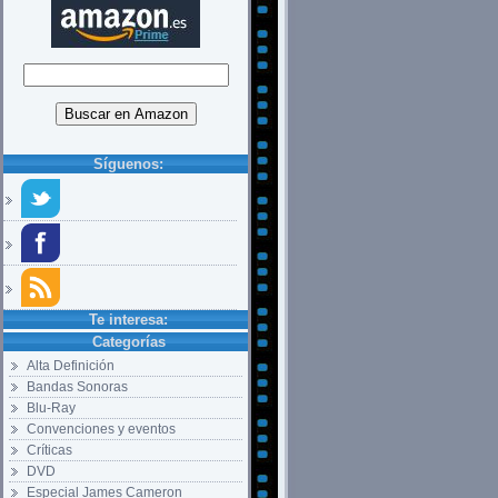
Síguenos:
Te interesa:
Categorías
Alta Definición
Bandas Sonoras
Blu-Ray
Convenciones y eventos
Críticas
DVD
Especial James Cameron