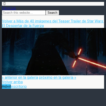
FilmClub
Volver a Más de 40 imágenes del Teaser Trailer de Star Wars:
El Despertar de la Fuerza
« anterior en la galería
próximo en la galería »
Volver arriba
móvil
escritorio