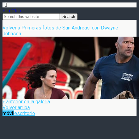
FilmClub
Volver a Primeras fotos de San Andreas, con Dwayne
Johnson
« anterior en la galería
Volver arriba
móvil
escritorio