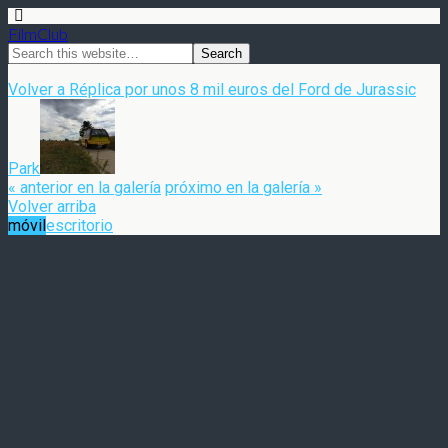
FilmClub
Volver a Réplica por unos 8 mil euros del Ford de Jurassic
Park
« anterior en la galería
próximo en la galería »
Volver arriba
móvil
escritorio