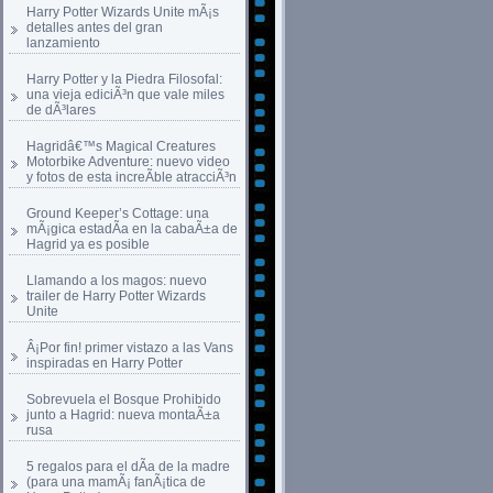
Harry Potter Wizards Unite mÃ¡s
detalles antes del gran
lanzamiento
Harry Potter y la Piedra Filosofal:
una vieja ediciÃ³n que vale miles
de dÃ³lares
Hagridâ€™s Magical Creatures
Motorbike Adventure: nuevo video
y fotos de esta increÃ­ble atracciÃ³n
Ground Keeper’s Cottage: una
mÃ¡gica estadÃ­a en la cabaÃ±a de
Hagrid ya es posible
Llamando a los magos: nuevo
trailer de Harry Potter Wizards
Unite
Â¡Por fin! primer vistazo a las Vans
inspiradas en Harry Potter
Sobrevuela el Bosque Prohibido
junto a Hagrid: nueva montaÃ±a
rusa
5 regalos para el dÃ­a de la madre
(para una mamÃ¡ fanÃ¡tica de