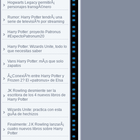
Hogwarts Legacy permitirÃ¡
personajes transgÃ©nero
Rumor: Harry Potter tendrÃ¡ una
serie de televisiÃ³n por streaming
Harry Potter: proyecto Patronus
#ExpectoPatronum20
Harry Potter: Wizards Unite, todo lo
que necesitas saber
Vans Harry Potter: mÃ¡s que solo
zapatos
Â¿ConexiÃ³n entre Harry Potter y
Frozen 2? El «patronus» de Elsa
JK Rowling desmiente ser la
escritora de los 4 nuevos libros de
Harry Potter
Wizards Unite: practica con esta
guÃ­a de hechizos
Finalmente: J.K Rowling lanzarÃ¡
cuatro nuevos libros sobre Harry
Potter