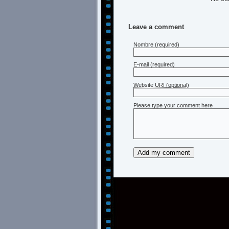
Leave a comment
Nombre
(required)
E-mail
(required)
Website URI (optional)
Please type your comment here