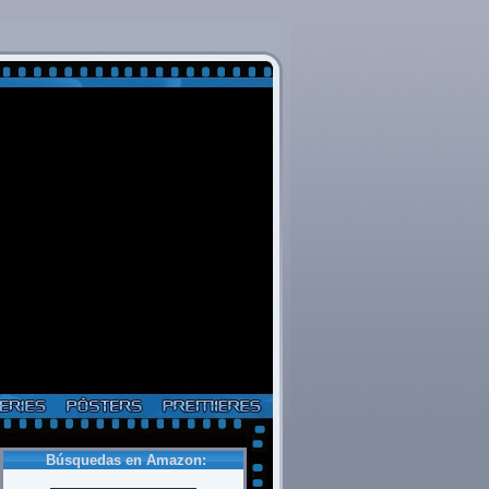
Búsquedas en Amazon: