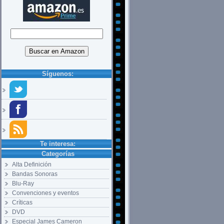
Síguenos:
Te interesa:
Categorías
Alta Definición
Bandas Sonoras
Blu-Ray
Convenciones y eventos
Críticas
DVD
Especial James Cameron