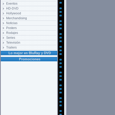
Eventos
HD-DVD
Hollywood
Merchandising
Noticias
Posters
Rodajes
Series
Televisión
Trailers
Lo mejor en BluRay y DVD
Promociones