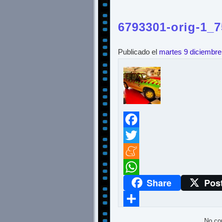
6793301-orig-1_
Publicado el
martes 9 diciembre
Facebook
Twitter
Meneame
Share
Pos
WhatsApp
Compartir
No co