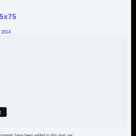
75x75
 2014
t
mments have been added to this post yet.