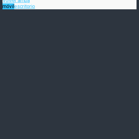
Volver arriba
móvil
escritorio