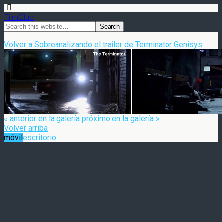
FilmClub
Volver a Sobreanalizando el trailer de Terminator Genisys
« anterior en la galería
próximo en la galería »
Volver arriba
móvil
escritorio