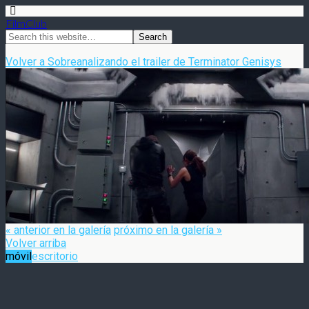
FilmClub
Volver a Sobreanalizando el trailer de Terminator Genisys
« anterior en la galería
próximo en la galería »
Volver arriba
móvil
escritorio