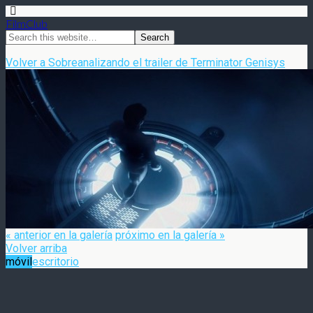
FilmClub
Volver a Sobreanalizando el trailer de Terminator Genisys
« anterior en la galería
próximo en la galería »
Volver arriba
móvil
escritorio