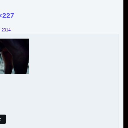
×227
e 2014
t