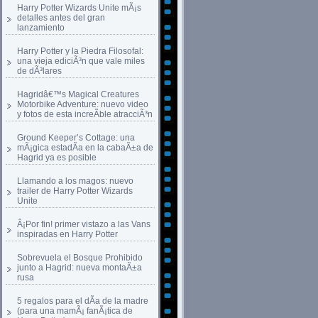
Harry Potter Wizards Unite mÃ¡s
detalles antes del gran
lanzamiento
Harry Potter y la Piedra Filosofal:
una vieja ediciÃ³n que vale miles
de dÃ³lares
Hagridâ€™s Magical Creatures
Motorbike Adventure: nuevo video
y fotos de esta increÃ­ble atracciÃ³n
Ground Keeper’s Cottage: una
mÃ¡gica estadÃ­a en la cabaÃ±a de
Hagrid ya es posible
Llamando a los magos: nuevo
trailer de Harry Potter Wizards
Unite
Â¡Por fin! primer vistazo a las Vans
inspiradas en Harry Potter
Sobrevuela el Bosque Prohibido
junto a Hagrid: nueva montaÃ±a
rusa
5 regalos para el dÃ­a de la madre
(para una mamÃ¡ fanÃ¡tica de