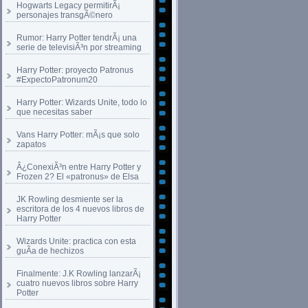
Hogwarts Legacy permitirÃ¡
personajes transgÃ©nero
Rumor: Harry Potter tendrÃ¡ una
serie de televisiÃ³n por streaming
Harry Potter: proyecto Patronus
#ExpectoPatronum20
Harry Potter: Wizards Unite, todo lo
que necesitas saber
Vans Harry Potter: mÃ¡s que solo
zapatos
Â¿ConexiÃ³n entre Harry Potter y
Frozen 2? El «patronus» de Elsa
JK Rowling desmiente ser la
escritora de los 4 nuevos libros de
Harry Potter
Wizards Unite: practica con esta
guÃ­a de hechizos
Finalmente: J.K Rowling lanzarÃ¡
cuatro nuevos libros sobre Harry
Potter