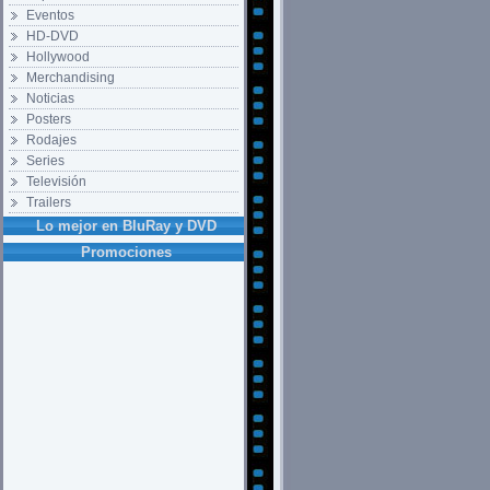
Eventos
HD-DVD
Hollywood
Merchandising
Noticias
Posters
Rodajes
Series
Televisión
Trailers
Lo mejor en BluRay y DVD
Promociones