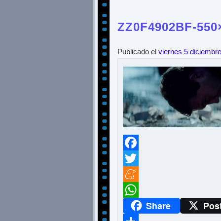
ZZ0F4902BF-550
Publicado el
viernes 5 diciembr
Facebook
Twitter
Meneame
Share
Pos
WhatsApp