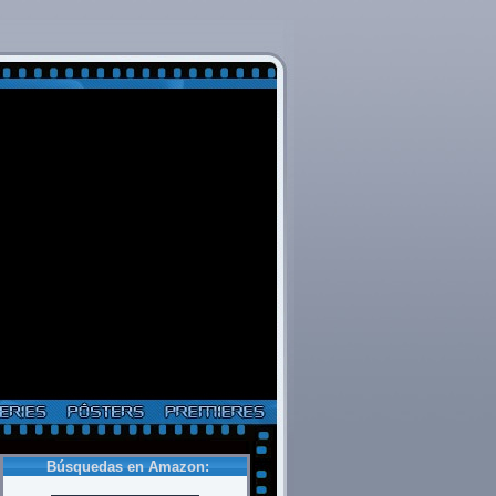
Búsquedas en Amazon: