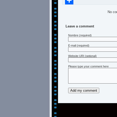
Compartir
No co
Leave a comment
Nombre
(required)
E-mail
(required)
Website URI (optional)
Please type your comment here