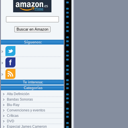
Síguenos:
Te interesa:
Categorías
Alta Definición
Bandas Sonoras
Blu-Ray
Convenciones y eventos
Críticas
DVD
Especial James Cameron