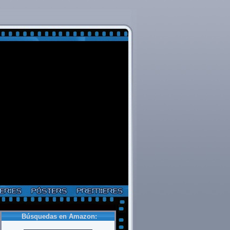
Búsquedas en Amazon: