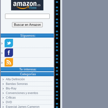
Síguenos:
Te interesa:
Categorías
Alta Definición
Bandas Sonoras
Blu-Ray
Convenciones y eventos
Críticas
DVD
Especial James Cameron