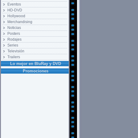
Eventos
HD-DVD
Hollywood
Merchandising
Noticias
Posters
Rodajes
Series
Televisión
Trailers
Lo mejor en BluRay y DVD
Promociones