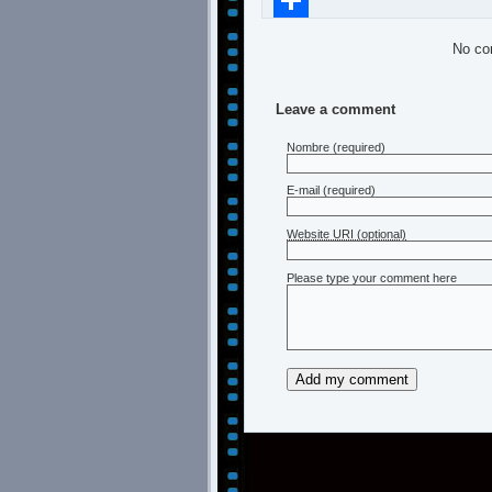
Compartir
No co
Leave a comment
Nombre
(required)
E-mail
(required)
Website URI (optional)
Please type your comment here