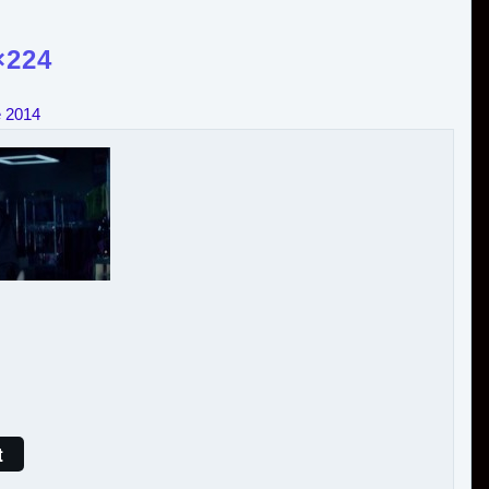
×224
e 2014
t