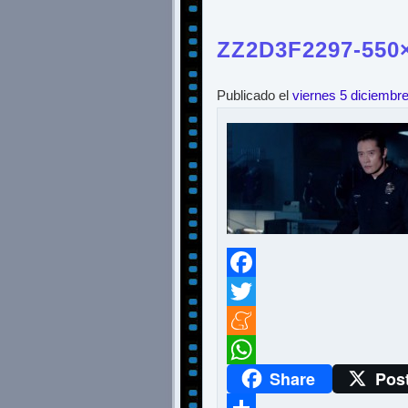
ZZ2D3F2297-550
Publicado el
viernes 5 diciembr
Facebook
Twitter
Meneame
Share
Pos
WhatsApp