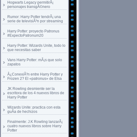
Hogwarts Legacy permitirÃ¡
personajes transgÃ©nero
Rumor: Harry Potter tendrÃ¡ una
serie de televisiÃ³n por streaming
Harry Potter: proyecto Patronus
#ExpectoPatronum20
Harry Potter: Wizards Unite, todo lo
que necesitas saber
Vans Harry Potter: mÃ¡s que solo
zapatos
Â¿ConexiÃ³n entre Harry Potter y
Frozen 2? El «patronus» de Elsa
JK Rowling desmiente ser la
escritora de los 4 nuevos libros de
Harry Potter
Wizards Unite: practica con esta
guÃ­a de hechizos
Finalmente: J.K Rowling lanzarÃ¡
cuatro nuevos libros sobre Harry
Potter