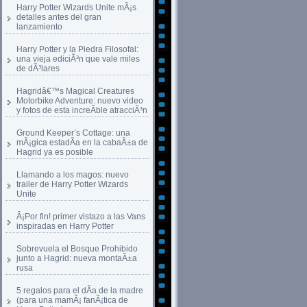
Harry Potter Wizards Unite mÃ¡s
detalles antes del gran
lanzamiento
Harry Potter y la Piedra Filosofal:
una vieja ediciÃ³n que vale miles
de dÃ³lares
Hagridâ€™s Magical Creatures
Motorbike Adventure: nuevo video
y fotos de esta increÃ­ble atracciÃ³n
Ground Keeper’s Cottage: una
mÃ¡gica estadÃ­a en la cabaÃ±a de
Hagrid ya es posible
Llamando a los magos: nuevo
trailer de Harry Potter Wizards
Unite
Â¡Por fin! primer vistazo a las Vans
inspiradas en Harry Potter
Sobrevuela el Bosque Prohibido
junto a Hagrid: nueva montaÃ±a
rusa
5 regalos para el dÃ­a de la madre
(para una mamÃ¡ fanÃ¡tica de