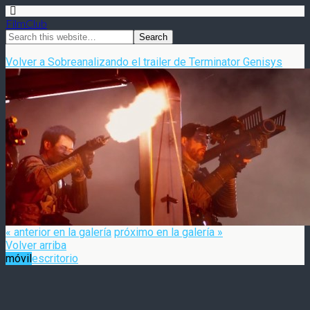
FilmClub
Volver a Sobreanalizando el trailer de Terminator Genisys
« anterior en la galería
próximo en la galería »
Volver arriba
móvil
escritorio