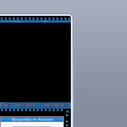
Búsquedas en Amazon: