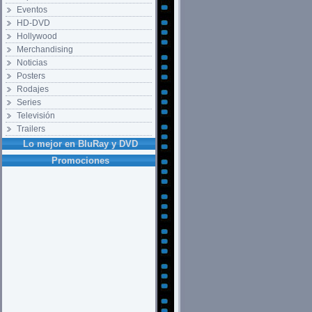
Eventos
HD-DVD
Hollywood
Merchandising
Noticias
Posters
Rodajes
Series
Televisión
Trailers
Lo mejor en BluRay y DVD
Promociones