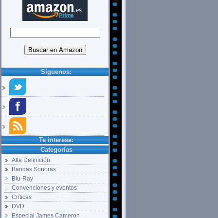
Síguenos:
Te interesa:
Categorías
Alta Definición
Bandas Sonoras
Blu-Ray
Convenciones y eventos
Críticas
DVD
Especial James Cameron