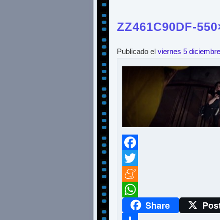
ZZ461C90DF-550
Publicado el
viernes 5 diciembr
Facebook
Twitter
Meneame
Share
Pos
WhatsApp