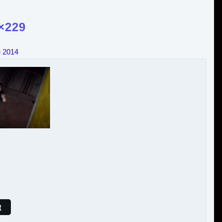
×229
e 2014
t