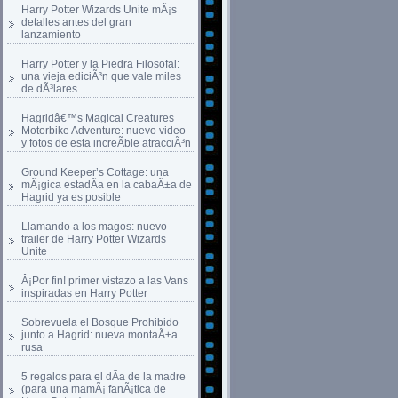
Harry Potter Wizards Unite mÃ¡s
detalles antes del gran
lanzamiento
Harry Potter y la Piedra Filosofal:
una vieja ediciÃ³n que vale miles
de dÃ³lares
Hagridâ€™s Magical Creatures
Motorbike Adventure: nuevo video
y fotos de esta increÃ­ble atracciÃ³n
Ground Keeper’s Cottage: una
mÃ¡gica estadÃ­a en la cabaÃ±a de
Hagrid ya es posible
Llamando a los magos: nuevo
trailer de Harry Potter Wizards
Unite
Â¡Por fin! primer vistazo a las Vans
inspiradas en Harry Potter
Sobrevuela el Bosque Prohibido
junto a Hagrid: nueva montaÃ±a
rusa
5 regalos para el dÃ­a de la madre
(para una mamÃ¡ fanÃ¡tica de