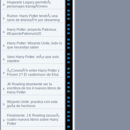
Hogwarts Legacy permitirÃ¡
personajes transgÃ©nero
Rumor: Harry Potter tendrÃ¡ una
serie de televisiÃ³n por streaming
Harry Potter: proyecto Patronus
#ExpectoPatronum20
Harry Potter: Wizards Unite, todo lo
que necesitas saber
Vans Harry Potter: mÃ¡s que solo
zapatos
Â¿ConexiÃ³n entre Harry Potter y
Frozen 2? El «patronus» de Elsa
JK Rowling desmiente ser la
escritora de los 4 nuevos libros de
Harry Potter
Wizards Unite: practica con esta
guÃ­a de hechizos
Finalmente: J.K Rowling lanzarÃ¡
cuatro nuevos libros sobre Harry
Potter