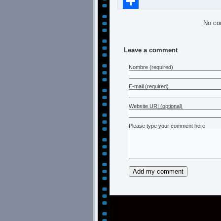
Compartir
No co
Leave a comment
Nombre
(required)
E-mail
(required)
Website URI (optional)
Please type your comment here